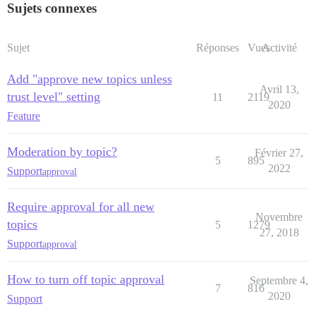
Sujets connexes
Sujet
Réponses
Vues
Activité
Add "approve new topics unless
Avril 13,
trust level" setting
11
2119
2020
Feature
Moderation by topic?
Février 27,
5
895
2022
Support
approval
Require approval for all new
Novembre
topics
5
1279
27, 2018
Support
approval
How to turn off topic approval
Septembre 4,
7
816
2020
Support