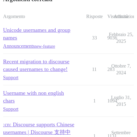
Argomento
Risposte
Visualizzazioni
Attività
Unicode usernames and group
Febbraio 25,
names
33
9036
2025
Announcements
new-feature
Recent migration to discourse
Ottobre 7,
caused usernames to change!
11
283
2024
Support
Username with non english
Luglio 31,
chars
1
1094
2015
Support
:cn: Discourse supports Chinese
usernames | Discourse 支持中
Settembre
1
1131