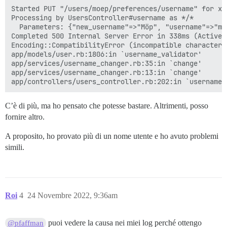
Started PUT "/users/moep/preferences/username" for xx
Processing by UsersController#username as */*

  Parameters: {"new_username"=>"Möp", "username"=>"moe
Completed 500 Internal Server Error in 338ms (ActiveR
Encoding::CompatibilityError (incompatible character 
app/models/user.rb:1806:in `username_validator'

app/services/username_changer.rb:35:in `change'

app/services/username_changer.rb:13:in `change'

C’è di più, ma ho pensato che potesse bastare. Altrimenti, posso
fornire altro.
A proposito, ho provato più di un nome utente e ho avuto problemi
simili.
Roi
4
24 Novembre 2022, 9:36am
puoi vedere la causa nei miei log perché ottengo
@pfaffman