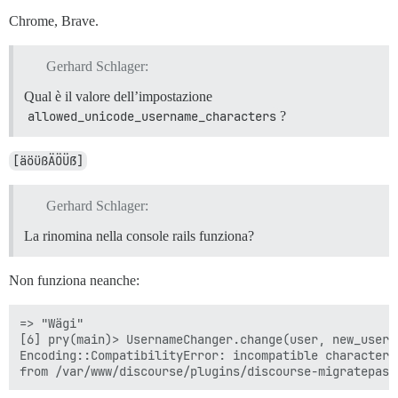
Chrome, Brave.
Gerhard Schlager:
Qual è il valore dell’impostazione
allowed_unicode_username_characters
?
[äöüßÄÖÜẞ]
Gerhard Schlager:
La rinomina nella console rails funziona?
Non funziona neanche:
=> "Wägi"

[6] pry(main)> UsernameChanger.change(user, new_usern
Encoding::CompatibilityError: incompatible character 