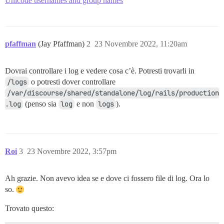
Unicode usernames and group names
pfaffman
(Jay Pfaffman)
2
23 Novembre 2022, 11:20am
Dovrai controllare i log e vedere cosa c’è. Potresti trovarli in
/logs
o potresti dover controllare
/var/discourse/shared/standalone/log/rails/production
.log
(penso sia
log
e non
logs
).
Roi
3
23 Novembre 2022, 3:57pm
Ah grazie. Non avevo idea se e dove ci fossero file di log. Ora lo
so.
Trovato questo: