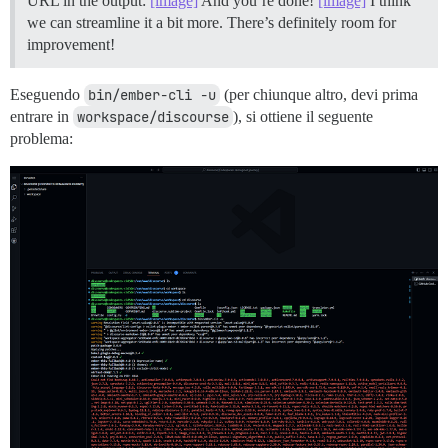
URL in the output:
[image]
And you’re done!
[image]
I think
we can streamline it a bit more. There’s definitely room for
improvement!
Eseguendo
bin/ember-cli -u
(per chiunque altro, devi prima
entrare in
workspace/discourse
), si ottiene il seguente
problema: