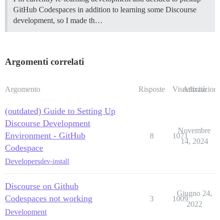
GitHub Codespaces in addition to learning some Discourse
development, so I made th…
Argomenti correlati
Argomento
Risposte
Visualizzazioni
Attività
(outdated) Guide to Setting Up
Discourse Development
Novembre
Environment - GitHub
8
1071
14, 2024
Codespace
Developers
dev-install
Discourse on Github
Giugno 24,
Codespaces not working
3
1009
2022
Development