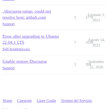
./discourse-setup: could not
Gennaio 3,
resolve host: github.com
5
2779
2021
Support
Error after upgrading to Ubuntu
Agosto 14,
22.04.1 LTS
7
3516
2022
Self-hosting
docker
Unable restore Discourse
Settembre
3
398
22, 2020
Support
Home
Categorie
Linee Guida
Termini del Servizio