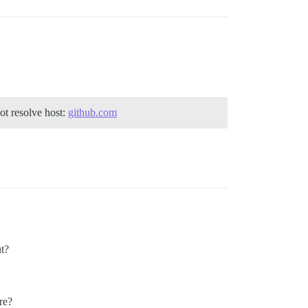
ot resolve host:
github.com
ut?
re?