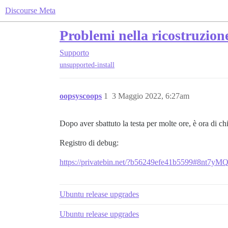
Discourse Meta
Problemi nella ricostruzio
Supporto
unsupported-install
oopsyscoops
1
3 Maggio 2022, 6:27am
Dopo aver sbattuto la testa per molte ore, è ora di ch
Registro di debug:
https://privatebin.net/?b56249efe41b5599#8
Ubuntu release upgrades
Ubuntu release upgrades