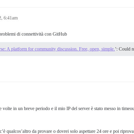
2, 6:41am
 problemi di connettività con GitHub
se: A platform for community discussion. Free, open, simple.
’: Could n
e volte in un breve periodo e il mio IP del server è stato messo in timeo
’è qualcos’altro da provare o dovrei solo aspettare 24 ore e poi riprova