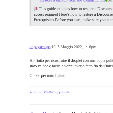
Restore a backup from the command line
Sel
This guide explains how to restore a Discour
access required Here’s how to restore a Discour
Prerequisites Before you start, make sure you co
oopsyscoops
10
5 Maggio 2022, 1:16pm
Ho finito per ricostruire il droplet con una copia 
stato veloce e facile e vorrei averlo fatto fin dall’inizi
Grazie per tutto l’aiuto!
Ubuntu release upgrades