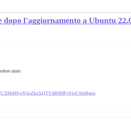
ne dopo l'aggiornamento a Ubuntu 22.
iedere aiuto.
nt7yMQU2Hft4HysXSoZkxXQTYdR9MFv91qC9sbBgen