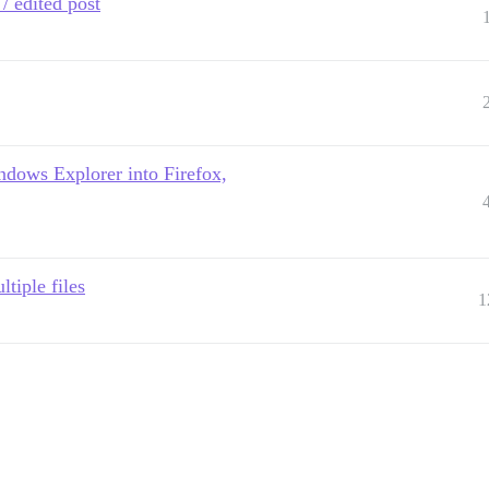
/ edited post
ndows Explorer into Firefox,
tiple files
1