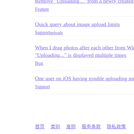
Remove "Uploading..." from a newly created 
Feature
Quick query about image upload limits
Support
uploads
When I drag photos after each other from Wi
"Uploading..." is displayed multiple times
Bug
One user on iOS having trouble uploading mul
Support
首页
类别
准则
服务条款
隐私政策