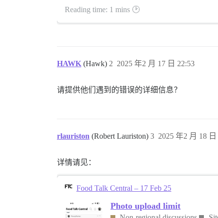
Reading time: 1 mins 🕑
HAWK
(Hawk)
2
2025 年2 月 17 日 22:53
请提供他们遇到的错误的详细信息？
rlauriston
(Robert Lauriston)
3
2025 年2 月 18 日 
详情请见：
Food Talk Central – 17 Feb 25
Photo upload limit
Non-regional discussions
Si