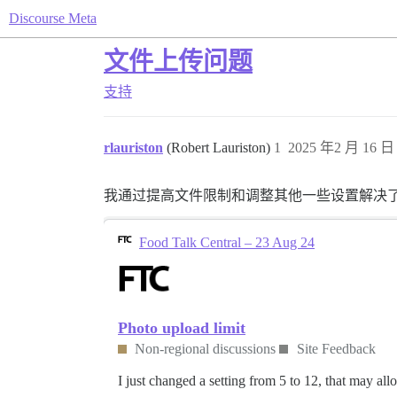
Discourse Meta
文件上传问题
支持
rlauriston
(Robert Lauriston)
1
2025 年2 月 16 日 
我通过提高文件限制和调整其他一些设置解决
Food Talk Central – 23 Aug 24
Photo upload limit
Non-regional discussions
Site Feedback
I just changed a setting from 5 to 12, that may al