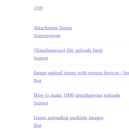
话题
Attachment Issues
Support
uploads
(Simultaneous) file uploads limit
Support
Image upload issues with certain devices / b
Bug
How to make 1000 simultaneous uploads
Support
Issues uploading multiple images
Bug