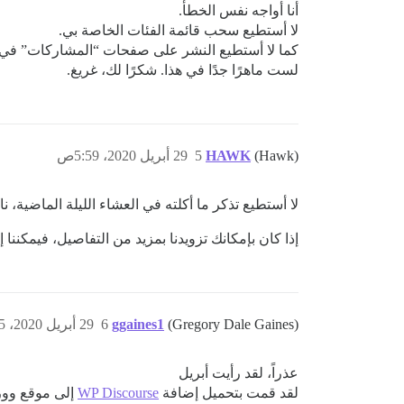
أنا أواجه نفس الخطأ.
لا أستطيع سحب قائمة الفئات الخاصة بي.
كما لا أستطيع النشر على صفحات “المشاركات” في 
لست ماهرًا جدًا في هذا. شكرًا لك، غريغ.
(Hawk)
HAWK
5
29 أبريل 2020، 5:59ص
لا أستطيع تذكر ما أكلته في العشاء الليلة الماضية، ناهيك 
إذا كان بإمكانك تزويدنا بمزيد من التفاصيل، فيمكننا 
(Gregory Dale Gaines)
ggaines1
6
29 أبريل 2020، 11:45ص
عذراً، لقد رأيت أبريل
لقد قمت بتحميل إضافة
WP Discourse
إلى موقع وو