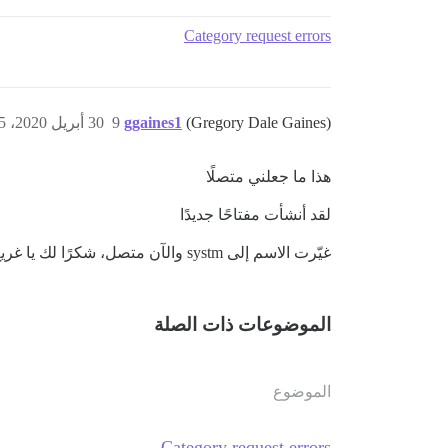
Category request errors
(Gregory Dale Gaines)
ggaines1
9
30 أبريل 2020، 11:25ص
هذا ما جعلني متصلًا
لقد أنشأت مفتاحًا جديدًا
غيّرت الاسم إلى systm والآن متصل، شكرًا لك يا غريغ
الموضوعات ذات الصلة
الموضوع
Category request errors