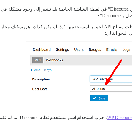
رسالة الخطأ “حدث خطأ أثناء إرجاع قائمة الفئات من Discourse” في لقطة الشاشة الخاصة بك
Disco”؟
WP Discours