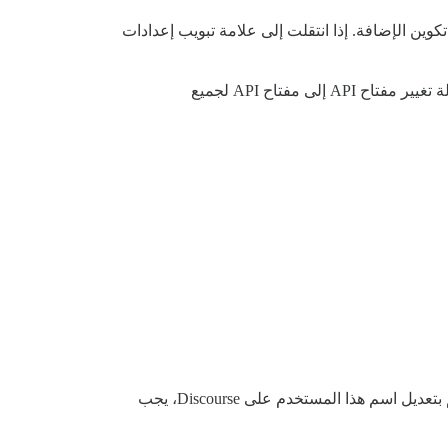
 تشير إلى وجود مشكلة في تكوين الإضافة. إذا انتقلت إلى علامة تبويب إعدادات
فيما يتعلق بحقل مفتاح API في تلك الصفحة، هل أدخلت مفتاح API لجميع المستخدمين؟ إذا لم يكن كذلك، هل يمكنك محاولة تغيير مفتاح API إلى مفتاح API لجميع
Publishing، جرب استخدام اسم مستخدم نظام Discourse. ما لم تقم بتعديل اسم هذا المستخدم على Discourse، يجب