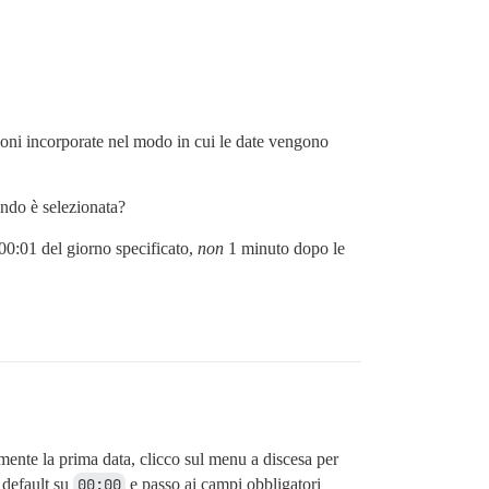
zioni incorporate nel modo in cui le date vengono
ando è selezionata?
 00:01 del giorno specificato,
non
1 minuto dopo le
mente la prima data, clicco sul menu a discesa per
 default su
00:00
e passo ai campi obbligatori