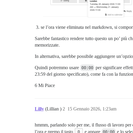
se l’ora viene eliminata nel markdown, si compor
Sarebbe fantastico rendere tutto questo un po’ più ch
memorizzate.
In alternativa, sarebbe possibile aggiungere un’opzi
Quindi potremmo usare
00:00
per significare effet
23:59 del giorno specificato), come fa con la funzion
6 Mi Piace
Lilly
(Lillian )
2
15 Gennaio 2026, 1:23am
hmmm, parlando solo per me, il flusso di lavoro per e
l’ora e premo il tasto
0
e appare
00:00
e lo sele