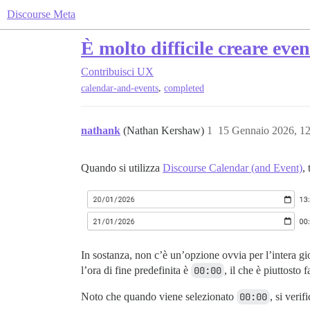
Discourse Meta
È molto difficile creare even
Contribuisci
UX
,
calendar-and-events
completed
nathank
(Nathan Kershaw)
1
15 Gennaio 2026, 1
Quando si utilizza
Discourse Calendar (and Event)
,
In sostanza, non c’è un’opzione ovvia per l’intera gi
l’ora di fine predefinita è
00:00
, il che è piuttosto 
Noto che quando viene selezionato
00:00
, si veri