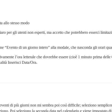
ta allo stesso modo
iaro per gli utenti non esperti, ma accetto che potrebbero esserci limita
one “Evento di un giorno intero” alla modale, che nasconda gli orari qu
tivamente l’ora letterale che dovrebbe essere (cioè 1 minuto prima delle
alità Inserisci Data/Ora.
venti di più giorni non mi sembra poi così difficile; seleziono semplice
ziono. Poi seleziono la seconda data nel calendario e viene impostato di