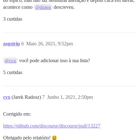
do tópico, mas não faz nenhuma alteração e depois clica em salvar,
acontece como
descreveu.
@dirien
3 curtidas
zogstrip
6
Maio 26, 2021, 9:52pm
você pode adicionar isso à sua lista?
@cvx
5 curtidas
cvx
(Jarek Radosz)
7
Junho 1, 2021, 2:50pm
Corrigido em:
https://github.com/discourse/discourse/pull/13227
Obrigado pelo relatório!