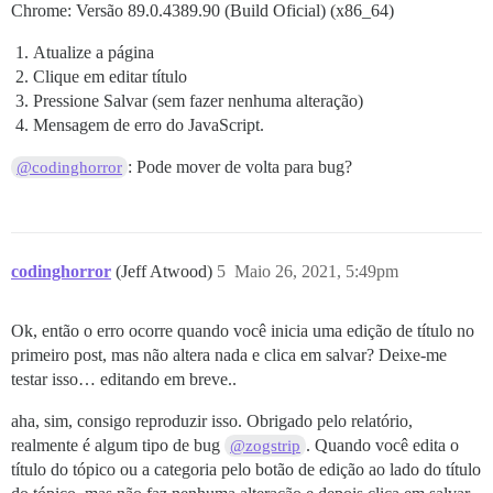
Chrome: Versão 89.0.4389.90 (Build Oficial) (x86_64)
Atualize a página
Clique em editar título
Pressione Salvar (sem fazer nenhuma alteração)
Mensagem de erro do JavaScript.
: Pode mover de volta para bug?
@codinghorror
codinghorror
(Jeff Atwood)
5
Maio 26, 2021, 5:49pm
Ok, então o erro ocorre quando você inicia uma edição de título no
primeiro post, mas não altera nada e clica em salvar? Deixe-me
testar isso… editando em breve..
aha, sim, consigo reproduzir isso. Obrigado pelo relatório,
realmente é algum tipo de bug
. Quando você edita o
@zogstrip
título do tópico ou a categoria pelo botão de edição ao lado do título