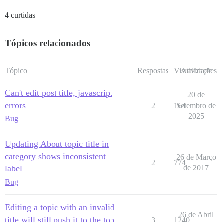
4 curtidas
Tópicos relacionados
Tópico
Respostas
Visualizações
Atividade
Can't edit post title, javascript
20 de
errors
2
164
Setembro de
2025
Bug
Updating About topic title in
category shows inconsistent
26 de Março
2
774
label
de 2017
Bug
Editing a topic with an invalid
26 de Abril
title will still push it to the top
3
1240