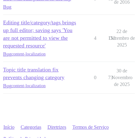
de 2016
Bug
Editing title/category/tags brings
up full editor; saving says 'You
22 de
are not permitted to view the
4
152
Dezembro de
2025
requested resource'
Bug
content-localization
Topic title translation fix
30 de
prevents changing category
0
73
Novembro
de 2025
Bug
content-localization
Início
Categorias
Diretrizes
Termos de Serviço