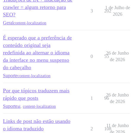
crawler = algum retorno para
1 de Julho de
3
202
SEO?
2026
Geral
content-localization
É esperado que a preferência de
conteúdo original seja
redefinida ao alternar o idioma
26 de Junho
0
55
da interface no menu suspenso
de 2026
do cabeçalho
Suporte
content-localization
Por que tópicos traduzem mais
26 de Junho
rápido que posts
1
96
de 2026
Suporte
ai
,
content-localization
Links de post não estão usando
11 de Junho
o idioma traduzido
2
108
de 2026