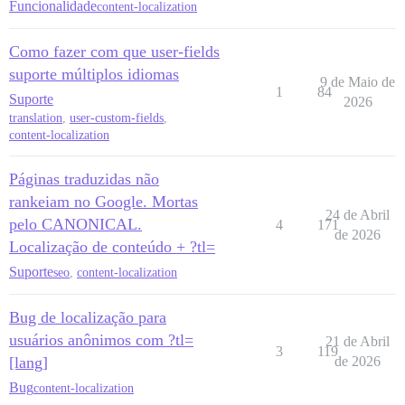
Funcionalidade
content-localization
Como fazer com que user-fields
suporte múltiplos idiomas
9 de Maio de
1
84
Suporte
2026
translation
,
user-custom-fields
,
content-localization
Páginas traduzidas não
rankeiam no Google. Mortas
24 de Abril
pelo CANONICAL.
4
171
de 2026
Localização de conteúdo + ?tl=
Suporte
seo
,
content-localization
Bug de localização para
usuários anônimos com ?tl=
21 de Abril
3
119
[lang]
de 2026
Bug
content-localization