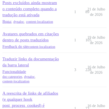
Posts excluídos ainda mostram
o conteúdo completo quando a
21 de Julho
1
89
tradução está ativada
de 2026
Bug
ai
,
dynaloc
,
content-localization
Avatares quebrados em citações
19 de Julho
dentro de posts traduzidos
1
105
de 2026
Feedback do site
content-localization
Traduzir links da documentação
da barra lateral
16 de Julho
3
228
Funcionalidade
de 2026
doc-categories
,
dynaloc
,
content-localization
A reescrita de links de afiliados
(e qualquer hook
post_process_cooked) é
16 de Julho
1
72