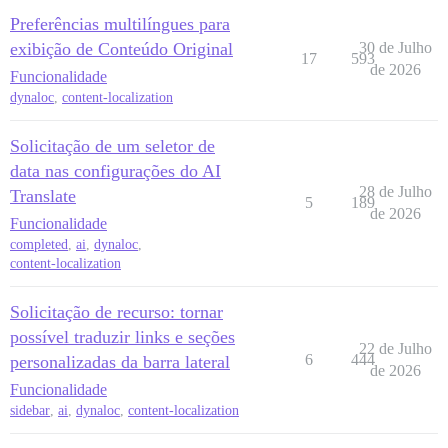
Preferências multilíngues para
exibição de Conteúdo Original
30 de Julho
17
593
de 2026
Funcionalidade
dynaloc
,
content-localization
Solicitação de um seletor de
data nas configurações do AI
28 de Julho
Translate
5
189
de 2026
Funcionalidade
completed
,
ai
,
dynaloc
,
content-localization
Solicitação de recurso: tornar
possível traduzir links e seções
22 de Julho
6
444
personalizadas da barra lateral
de 2026
Funcionalidade
sidebar
,
ai
,
dynaloc
,
content-localization