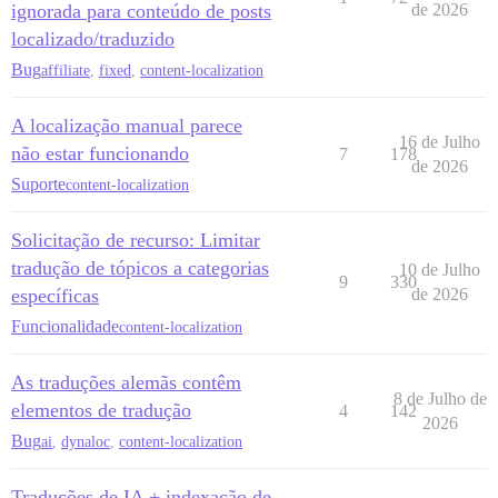
ignorada para conteúdo de posts
de 2026
localizado/traduzido
Bug
affiliate
,
fixed
,
content-localization
A localização manual parece
16 de Julho
não estar funcionando
7
178
de 2026
Suporte
content-localization
Solicitação de recurso: Limitar
tradução de tópicos a categorias
10 de Julho
9
330
específicas
de 2026
Funcionalidade
content-localization
As traduções alemãs contêm
8 de Julho de
elementos de tradução
4
142
2026
Bug
ai
,
dynaloc
,
content-localization
Traduções de IA + indexação de