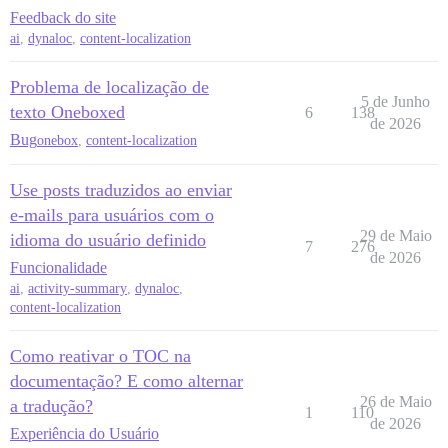
Feedback do site
ai
,
dynaloc
,
content-localization
Problema de localização de
5 de Junho
texto Oneboxed
6
138
de 2026
Bug
onebox
,
content-localization
Use posts traduzidos ao enviar
e-mails para usuários com o
29 de Maio
idioma do usuário definido
7
276
de 2026
Funcionalidade
ai
,
activity-summary
,
dynaloc
,
content-localization
Como reativar o TOC na
documentação? E como alternar
26 de Maio
a tradução?
1
110
de 2026
Experiência do Usuário