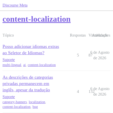
Discourse Meta
content-localization
Tópico
Respostas
Visualizações
Atividade
Posso adicionar idiomas extras
ao Seletor de Idiomas?
6 de Agosto
5
87
de 2026
Suporte
multi-lingual
,
ai
,
content-localization
As descrições de categorias
privadas permanecem em
6 de Agosto
inglês, apesar da tradução
4
132
de 2026
Suporte
category-banners
,
localization
,
content-localization
,
bug