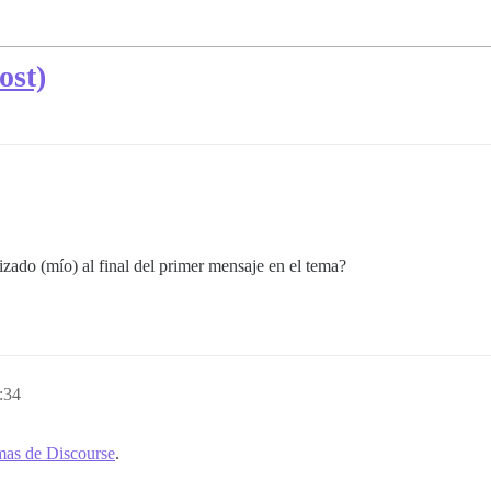
ost)
ado (mío) al final del primer mensaje en el tema?
:34
emas de Discourse
.