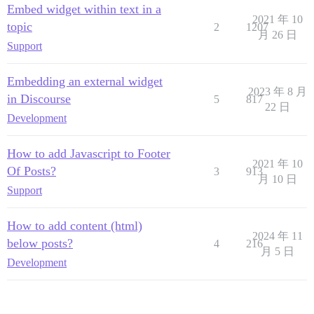
Embed widget within text in a
2021 年 10
topic
2
1207
月 26 日
Support
Embedding an external widget
2023 年 8 月
in Discourse
5
817
22 日
Development
How to add Javascript to Footer
2021 年 10
Of Posts?
3
913
月 10 日
Support
How to add content (html)
2024 年 11
below posts?
4
216
月 5 日
Development