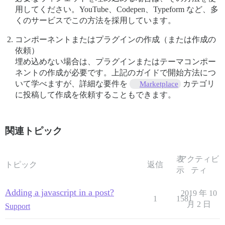
用してください。YouTube、Codepen、Typeform など、多
くのサービスでこの方法を採用しています。
コンポーネントまたはプラグインの作成（または作成の
依頼）
埋め込めない場合は、プラグインまたはテーマコンポー
ネントの作成が必要です。上記のガイドで開始方法につ
いて学べますが、詳細な要件を
カテゴリ
Marketplace
に投稿して作成を依頼することもできます。
関連トピック
表
アクティビ
トピック
返信
示
ティ
Adding a javascript in a post?
2019 年 10
1
1581
月 2 日
Support