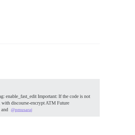
ing: enable_fast_edit Important: If the code is not
ork with discourse-encrypt ATM Future
and
@pmusaraj