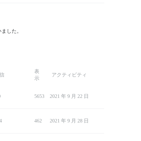
いました。
表
信
アクティビティ
示
0
5653
2021 年 9 月 22 日
4
462
2021 年 9 月 28 日