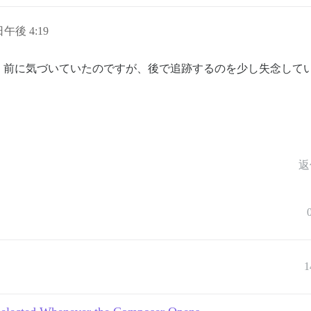
 日午後 4:19
く前に気づいていたのですが、後で追跡するのを少し失念して
返
1