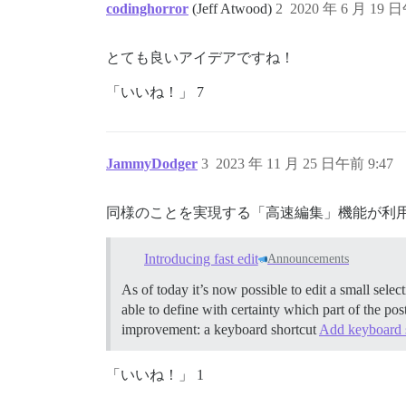
codinghorror
(Jeff Atwood)
2
2020 年 6 月 19 
とても良いアイデアですね！
「いいね！」 7
JammyDodger
3
2023 年 11 月 25 日午前 9:47
同様のことを実現する「高速編集」機能が利
Introducing fast edit
Announcements
As of today it’s now possible to edit a small select
able to define with certainty which part of the po
improvement: a keyboard shortcut
Add keyboard s
「いいね！」 1