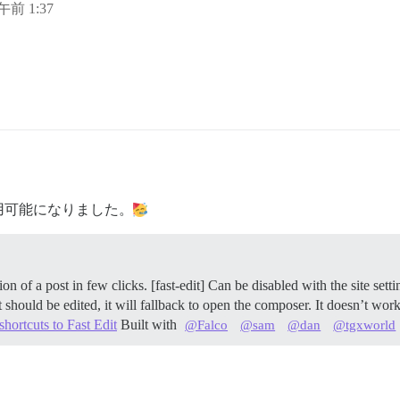
日午前 1:37
用可能になりました。
ion of a post in few clicks. [fast-edit] Can be disabled with the site sett
st should be edited, it will fallback to open the composer. It doesn’t w
hortcuts to Fast Edit
Built with
@Falco
@sam
@dan
@tgxworld