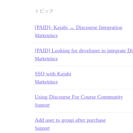
トピック
[PAID]- Kajabi ↔ Discourse Integration
Marketplace
[PAID] Looking for developer to integrate Di
Marketplace
SSO with Kajabi
Marketplace
Using Discourse For Course Community
Support
Add user to group after purchase
Support