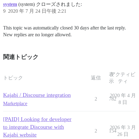
system
(system) クローズされました:
9
2020 年 7 月 24 日午後 2:21
This topic was automatically closed 30 days after the last reply.
New replies are no longer allowed.
関連トピック
表
アクティビ
トピック
返信
示
ティ
Kajabi / Discourse integration
2020 年 4 月
2
782
8 日
Marketplace
[PAID] Looking for developer
to integrate Discourse with
2026 年 3 月
2
154
Kajabi website
26 日