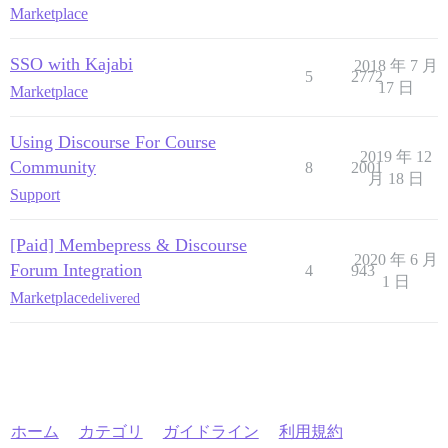
Marketplace
SSO with Kajabi
2018 年 7 月
5
2772
17 日
Marketplace
Using Discourse For Course
2019 年 12
Community
8
2001
月 18 日
Support
[Paid] Membepress & Discourse
2020 年 6 月
Forum Integration
4
943
1 日
Marketplace
delivered
ホーム
カテゴリ
ガイドライン
利用規約