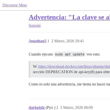
Discourse Meta
Advertencia: "La clave se 
Soporte
Jonathan5
1
2 Marzo, 2026 20:41
Cuando ejecuto
sudo apt update
veo esto:
W:
https://download.docker.com/linux/ubuntu/dist
sección DEPRECATION de apt-key(8) para obtene
Como es solo una advertencia, me tienta no hacer n
darkpixlz
(Pyx )
2
3 Marzo, 2026 06:09