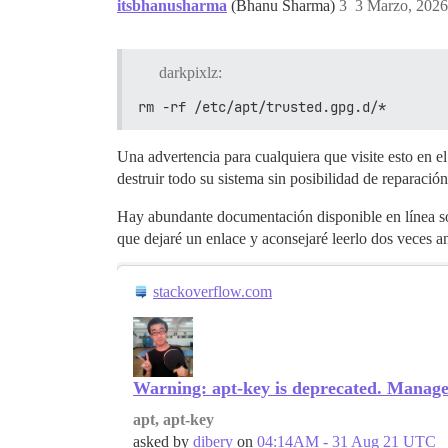
itsbhanusharma
(Bhanu Sharma)
3
3 Marzo, 2026
darkpixlz:
rm -rf /etc/apt/trusted.gpg.d/*
Una advertencia para cualquiera que visite esto en e
destruir todo su sistema sin posibilidad de reparació
Hay abundante documentación disponible en línea sob
que dejaré un enlace y aconsejaré leerlo dos veces a
stackoverflow.com
Warning: apt-key is deprecated. Manage k
apt, apt-key
asked by
dibery
on
04:14AM - 31 Aug 21 UTC