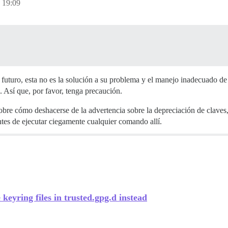
 19:09
l futuro, esta no es la solución a su problema y el manejo inadecuado 
n. Así que, por favor, tenga precaución.
re cómo deshacerse de la advertencia sobre la depreciación de claves, 
ntes de ejecutar ciegamente cualquier comando allí.
eyring files in trusted.gpg.d instead