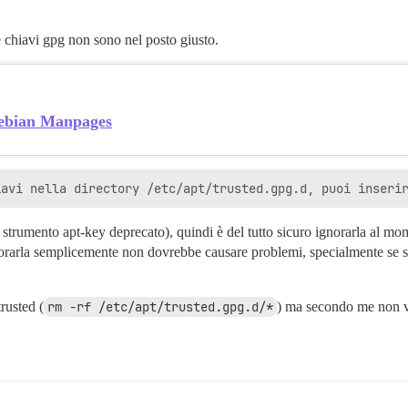
 chiavi gpg non sono nel posto giusto.
Debian Manpages
strumento apt-key deprecato), quindi è del tutto sicuro ignorarla al mom
orarla semplicemente non dovrebbe causare problemi, specialmente se se
rusted (
rm -rf /etc/apt/trusted.gpg.d/*
) ma secondo me non val