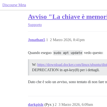
Discourse Meta
Avviso "La chiave è memori
Supporto
Jonathan5
1
2 Marzo 2026, 8:41pm
Quando eseguo
sudo apt update
vedo questo:
W:
https://download.docker.com/linux/ubuntu/dist
DEPRECATION in apt-key(8) per i dettagli.
Dato che è solo un avviso, sono tentato di non fare n
darkpixlz
(Pyx )
2
3 Marzo 2026, 6:09am