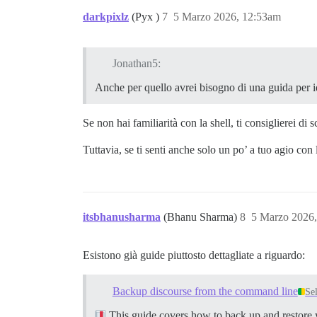
darkpixlz
(Pyx )
7
5 Marzo 2026, 12:53am
Jonathan5:
Anche per quello avrei bisogno di una guida per id
Se non hai familiarità con la shell, ti consiglierei di 
Tuttavia, se ti senti anche solo un po’ a tuo agio con
itsbhanusharma
(Bhanu Sharma)
8
5 Marzo 2026
Esistono già guide piuttosto dettagliate a riguardo:
Backup discourse from the command line
Se
This guide covers how to back up and restore y