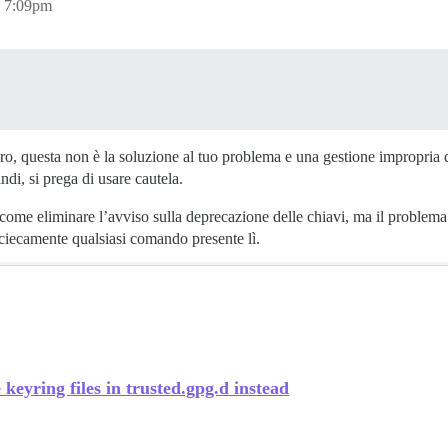
, 7:09pm
turo, questa non è la soluzione al tuo problema e una gestione impropri
ndi, si prega di usare cautela.
ome eliminare l’avviso sulla deprecazione delle chiavi, ma il problema 
 ciecamente qualsiasi comando presente lì.
eyring files in trusted.gpg.d instead