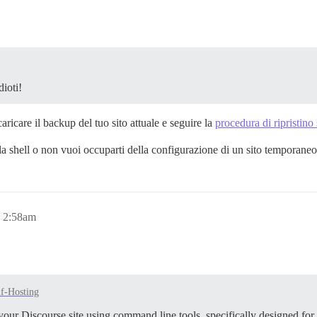
ioti!
scaricare il backup del tuo sito attuale e seguire la
procedura di ripristino
 la shell o non vuoi occuparti della configurazione di un sito temporaneo,
, 2:58am
lf-Hosting
our Discourse site using command line tools, specifically designed for