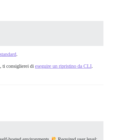
 standard
.
 ti consiglierei di
eseguire un ripristino da CLI
.
 self-hosted environments.
Required user level: