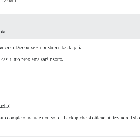
, 4:46am
ata.
za di Discourse e ripristina il backup lì.
asi il tuo problema sarà risolto.
uello!
p completo include non solo il backup che si ottiene utilizzando il sit