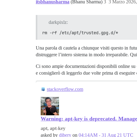
itsbhanusharma
(Bhanu Sharma)
3
3 Marzo 2026
darkpixlz:
rm -rf /etc/apt/trusted.gpg.d/*
Una parola di cautela a chiunque visiti questo in fu
distruggere l’intero sistema in modo irreparabile. Qui
Ci sono ampie documentazioni disponibili online su c
e consiglierò di leggerlo due volte prima di eseguire
stackoverflow.com
Warning: apt-key is deprecated. Manage k
apt, apt-key
asked by
dibery
on
04:14AM - 31 Aug 21 UTC