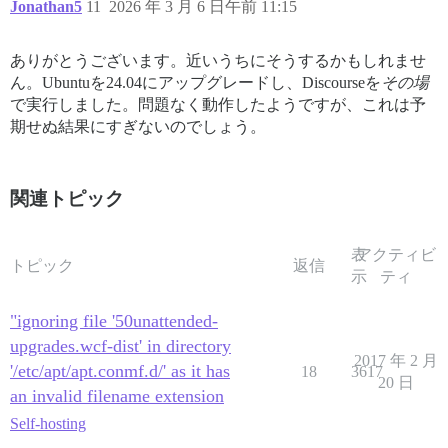
Jonathan5
11
2026 年 3 月 6 日午前 11:15
ありがとうございます。近いうちにそうするかもしれませ
ん。Ubuntuを24.04にアップグレードし、Discourseを
その場
で実行しました。問題なく動作したようですが、これは予
期せぬ結果にすぎないのでしょう。
関連トピック
表
アクティビ
トピック
返信
示
ティ
"ignoring file '50unattended-
upgrades.wcf-dist' in directory
2017 年 2 月
'/etc/apt/apt.conmf.d/' as it has
18
3617
20 日
an invalid filename extension
Self-hosting