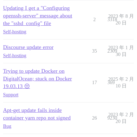
Updating I get a "Configuring
openssh-server" message about
2023 年 8 月
2
3318
the "sshd_config" file
20 日
Self-hosting
Discourse update error
2023 年 1 月
35
2309
30 日
Self-hosting
Trying to update Docker on
DigitalOcean; stuck on Docker
2025 年 2 月
17
369
19.03.13 😔
10 日
Support
Apt-get update fails inside
2023 年 2 月
container yarn repo not signed
26
9230
20 日
Bug