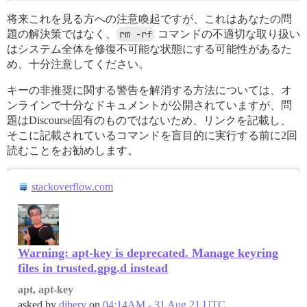
将来これを見る方への注意喚起ですが、これはあなたの問
題の解決策ではなく、
rm -rf
コマンドの不適切な取り扱い
はシステム全体を修復不可能な状態にする可能性があるた
め、十分注意してください。
キーの非推奨に関する警告を解消する方法については、オ
ンラインで十分なドキュメントが公開されていますが、問
題はDiscourse固有のものではないため、リンクを記載し、
そこに記載されているコマンドを盲目的に実行する前に2回
読むことをお勧めします。
stackoverflow.com
Warning: apt-key is deprecated. Manage keyring
files in trusted.gpg.d instead
apt, apt-key
asked by
dibery
on
04:14AM - 31 Aug 21 UTC