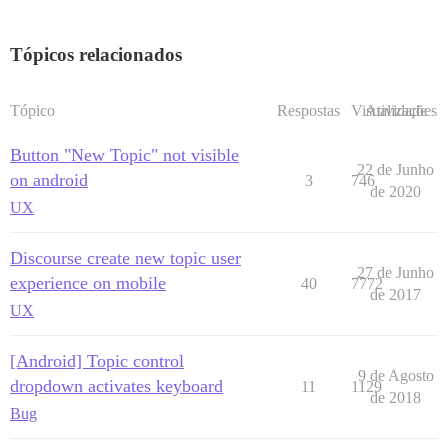
Tópicos relacionados
Tópico
Respostas
Visualizações
Atividade
Button "New Topic" not visible
22 de Junho
on android
3
746
de 2020
UX
Discourse create new topic user
27 de Junho
experience on mobile
40
7772
de 2017
UX
[Android] Topic control
9 de Agosto
dropdown activates keyboard
11
1129
de 2018
Bug