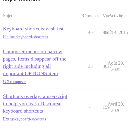
Sujet
Réponses
Vues
Activité
Keyboard shortcuts wish list
46
8287
Août 4, 2015
Feature
keyboard-shortcuts
Composer menu: on narrow
pages, items disappear off the
Août 29,
right side including all
35
3627
2025
important OPTIONS item
UX
composer
Shortcuts overlay: a userscript
to help you learn Discourse
Avril 20,
4
159
keyboard shortcuts
2026
Extras
keyboard-shortcuts