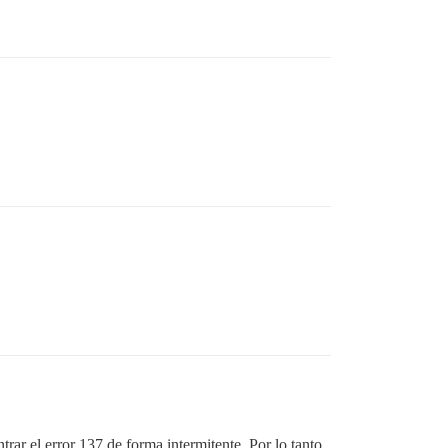
ciones)

 gratuito

ar el error 137 de forma intermitente. Por lo tanto,