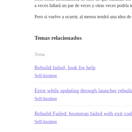
hooks:

a veces fallará un par de veces y otras veces podría t
  after_code:

    - exec:

        cd: $home/plugins

Pero si vuelve a ocurrir, al menos tendrá una idea d
        cmd:

          - git clone https://github.com
          - git clone https://github.com
Temas relacionados
          - git clone https://github.com
          - git clone https://github.com
          - git clone https://github.com
          - git clone https://github.com
Tema
          - git clone https://github.com
          - git clone https://github.com
Rebuild failed, look for help
          - git clone https://github.com
          - git clone https://github.com
Self-hosting
## Cualquier comando personalizado para 
Error while updating through launcher rebuil
run:

  - exec: echo "Comienzo de comandos per
Self-hosting
  ## Si deseas establecer la dirección d
  ## Después de recibir el primer correo
  #- exec: rails r "SiteSetting.notifica
Rebuild Failed: bootstrap failed with exit co
Self-hosting