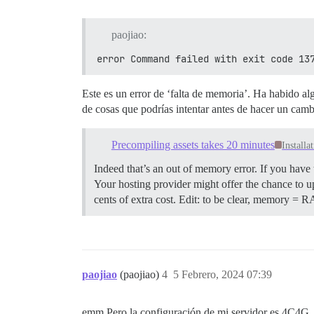
  ## ¿Cuántas solicitudes web concurrent
  ## será configurado automáticamente po
paojiao:
  UNICORN_WORKERS: 4

error Command failed with exit code 13
  ## TODO: El nombre de dominio al que r
  ## Requerido. Discourse no funcionará 
  DISCOURSE_HOSTNAME: 'www.palworld.hk'

Este es un error de ‘falta de memoria’. Ha habido al
de cosas que podrías intentar antes de hacer un cam
  ## Descomenta si deseas que el contene
  ## nombre de host (-h option) que se e
  #DOCKER_USE_HOSTNAME: true

Precompiling assets takes 20 minutes
Installa
  ## TODO: Lista de correos electrónicos
Indeed that’s an out of memory error. If you have
  ## en el registro inicial, por ejemplo
Your hosting provider might offer the chance to u
  DISCOURSE_DEVELOPER_EMAILS: 'paojiao@p
cents of extra cost. Edit: to be clear, memory =
  ## TODO: El servidor de correo SMTP ut
  # La DIRECCIÓN SMTP, el nombre de usua
  # ADVERTENCIA: el carácter '#' en la c
  DISCOURSE_SMTP_ADDRESS: smtp.exmail.qq
  DISCOURSE_SMTP_PORT: 587

paojiao
(paojiao)
4
5 Febrero, 2024 07:39
  DISCOURSE_SMTP_USER_NAME: noreply@palw
  DISCOURSE_SMTP_PASSWORD: BV6n8BBhpDaZ5
  #DISCOURSE_SMTP_ENABLE_START_TLS: true
emm Pero la configuración de mi servidor es 4C4G
  #DISCOURSE_SMTP_DOMAIN: discourse.exam