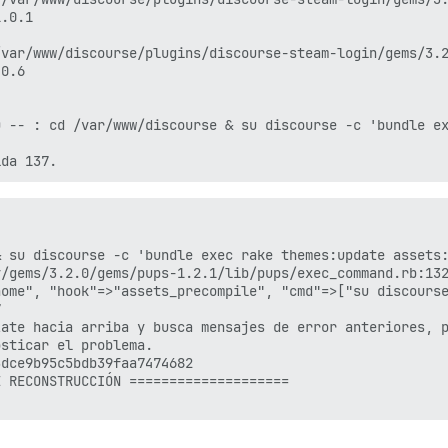
.0.1

var/www/discourse/plugins/discourse-steam-login/gems/3.2
0.6

 -- : cd /var/www/discourse & su discourse -c 'bundle ex
 su discourse -c 'bundle exec rake themes:update assets:
/gems/3.2.0/gems/pups-1.2.1/lib/pups/exec_command.rb:132
ome", "hook"=>"assets_precompile", "cmd"=>["su discourse


ate hacia arriba y busca mensajes de error anteriores, p
sticar el problema.

dce9b95c5bdb39faa7474682

 RECONSTRUCCIÓN ====================
