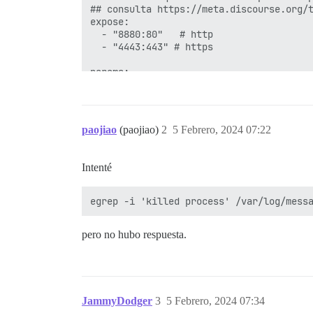
## consulta https://meta.discourse.org/t
expose:

  - "8880:80"   # http

  - "4443:443" # https

params:

  db_default_text_search_config: "pg_cat
  ## Establece db_shared_buffers a un má
  ## será configurado automáticamente po
paojiao
(paojiao)
2
5 Febrero, 2024 07:22
  db_shared_buffers: "1024MB"

  ## puede mejorar el rendimiento de ord
Intenté
  #db_work_mem: "40MB"

  ## ¿Qué revisión de Git debe usar este
  #version: tests-passed

pero no hubo respuesta.
env:

  LC_ALL: en_US.UTF-8

  LANG: en_US.UTF-8

  LANGUAGE: en_US.UTF-8

  NODE_OPTIONS: "--max-old-space-size=20
  # DISCOURSE_DEFAULT_LOCALE: en

JammyDodger
3
5 Febrero, 2024 07:34