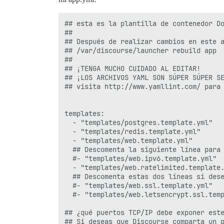
## esta es la plantilla de contenedor Do
##

## Después de realizar cambios en este a
## /var/discourse/launcher rebuild app

##

## ¡TENGA MUCHO CUIDADO AL EDITAR!

## ¡LOS ARCHIVOS YAML SON SÚPER SÚPER SE
## visita http://www.yamllint.com/ para 
templates:

  - "templates/postgres.template.yml"

  - "templates/redis.template.yml"

  - "templates/web.template.yml"

  ## Descomenta la siguiente línea para 
  #- "templates/web.ipv6.template.yml"

  - "templates/web.ratelimited.template.
  ## Descomenta estas dos líneas si dese
  #- "templates/web.ssl.template.yml"

  #- "templates/web.letsencrypt.ssl.temp
## ¿qué puertos TCP/IP debe exponer este
## Si deseas que Discourse comparta un p