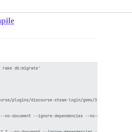
pile
 rake db:migrate'

urse/plugins/discourse-steam-login/gems/3.2.2 --no-docum
--no-document --ignore-dependencies --no-user-install

2.2 --no-document --ignore-dependencies --no-user-instal