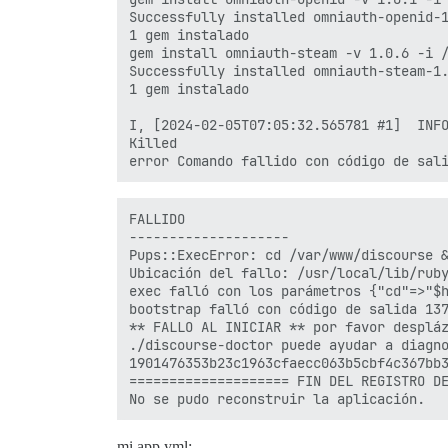
Successfully installed omniauth-openid-1
1 gem instalado

gem install omniauth-steam -v 1.0.6 -i /
Successfully installed omniauth-steam-1.
1 gem instalado

I, [2024-02-05T07:05:32.565781 #1]  INFO
Killed

FALLIDO

--------------------

Pups::ExecError: cd /var/www/discourse &
Ubicación del fallo: /usr/local/lib/ruby
exec falló con los parámetros {"cd"=>"$h
bootstrap falló con código de salida 137
** FALLO AL INICIAR ** por favor despláz
./discourse-doctor puede ayudar a diagno
1901476353b23c1963cfaecc063b5cbf4c367bb3
==================== FIN DEL REGISTRO DE
mi app.yml: