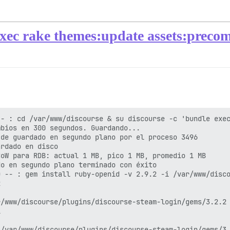
exec rake themes:update assets:precom
- : cd /var/www/discourse & su discourse -c 'bundle exec
bios en 300 segundos. Guardando...

de guardado en segundo plano por el proceso 3496

rdado en disco

oW para RDB: actual 1 MB, pico 1 MB, promedio 1 MB

o en segundo plano terminado con éxito

 -- : gem install ruby-openid -v 2.9.2 -i /var/www/disco


/www/discourse/plugins/discourse-steam-login/gems/3.2.2 


/var/www/discourse/plugins/discourse-steam-login/gems/3.