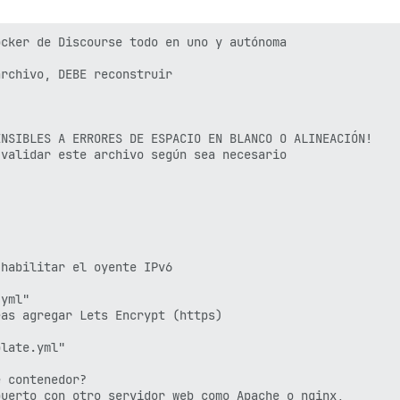
cker de Discourse todo en uno y autónoma

rchivo, DEBE reconstruir

NSIBLES A ERRORES DE ESPACIO EN BLANCO O ALINEACIÓN!

validar este archivo según sea necesario

habilitar el oyente IPv6

yml"

as agregar Lets Encrypt (https)

late.yml"

 contenedor?

uerto con otro servidor web como Apache o nginx,
