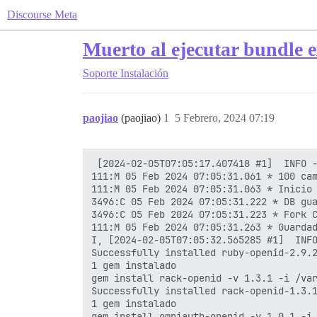
Discourse Meta
Muerto al ejecutar bundle 
Soporte
Instalación
paojiao
(paojiao)
1
5 Febrero, 2024 07:19
 [2024-02-05T07:05:17.407418 #1]  INFO -
111:M 05 Feb 2024 07:05:31.061 * 100 cam
111:M 05 Feb 2024 07:05:31.063 * Inicio 
3496:C 05 Feb 2024 07:05:31.222 * DB gua
3496:C 05 Feb 2024 07:05:31.223 * Fork C
111:M 05 Feb 2024 07:05:31.263 * Guardad
I, [2024-02-05T07:05:32.565285 #1]  INFO
Successfully installed ruby-openid-2.9.2
1 gem instalado

gem install rack-openid -v 1.3.1 -i /var
Successfully installed rack-openid-1.3.1
1 gem instalado

gem install omniauth-openid -v 1.0.1 -i 