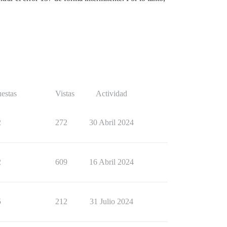
estas
Vistas
Actividad
2
272
30 Abril 2024
2
609
16 Abril 2024
menta y cambia:

lo necesita ejecutarse una vez.

5
212
31 Julio 2024