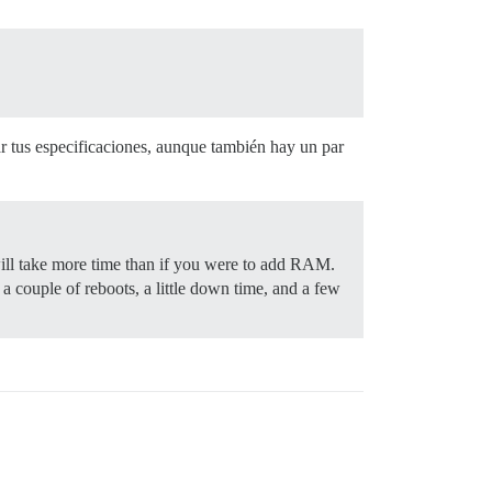
U.

ar tus especificaciones, aunque también hay un par
es y desarrolladores

 will take more time than if you were to add RAM.
 couple of reboots, a little down time, and a few
nes
