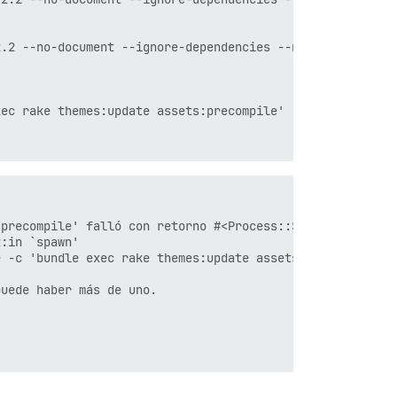
.2 --no-document --ignore-dependencies --no-user-install
ec rake themes:update assets:precompile'

precompile' falló con retorno #<Process::Status: pid 349
:in `spawn'

 -c 'bundle exec rake themes:update assets:precompile'"]
uede haber más de uno.
