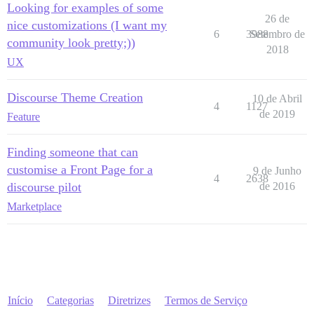
Looking for examples of some
26 de
nice customizations (I want my
6
3988
Setembro de
community look pretty;))
2018
UX
Discourse Theme Creation
10 de Abril
4
1127
de 2019
Feature
Finding someone that can
customise a Front Page for a
9 de Junho
4
2638
discourse pilot
de 2016
Marketplace
Início
Categorias
Diretrizes
Termos de Serviço