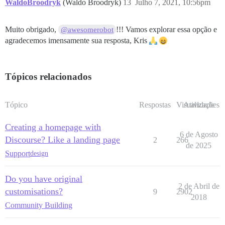
WaldoBroodryk
(Waldo Broodryk)
13
Julho 7, 2021, 10:56pm
Muito obrigado,
!!! Vamos explorar essa opção e
@awesomerobot
agradecemos imensamente sua resposta, Kris
Tópicos relacionados
Tópico
Respostas
Visualizações
Atividade
Creating a homepage with
6 de Agosto
Discourse? Like a landing page
2
266
de 2025
Support
design
Do you have original
2 de Abril de
customisations?
9
2902
2018
Community Building