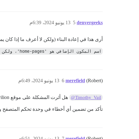
denvergeeks
5
13 يونيو 2024، 6:39م
أرى هذا في إعادة البناء (ولكن لا أعرف ما إذا كا
اسم المكون الإضافي هو 'home-pages'، ولكن اسم دليل المكون الإضافي هو 'discourse-home-pages'
(Robert)
merefield
6
13 يونيو 2024، 6:49م
هل أثرت المشكلة على موقع Pavilion باستخدام
@Timothy_Vail
تأكد من تضمين أي أخطاء في وحدة تحكم المتصفح 
(Robert)
merefield
7
13 يونيو 2024، 6:51م