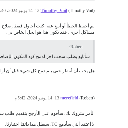
(Timothy Vail)
Timothy_Vail
12
14 يونيو 2024، 5:40م
لم أحفظ الخطأ أو أبلغ عنه. كنت أحاول فقط إصلاح
مشاكل أخرى، فقد يكون هذا هو الحل الخاص بي.
Robert:
سأتابع بطلب سحب آخر لدمج كود المكون الإضافي
هل يجب أن أنتظر حتى يتم دمج كل شيء قبل أن أوا
(Robert)
merefield
13
14 يونيو 2024، 5:42م
الأمر متروك لك. سأقوم على الأرجح بتقديم طلب سحب (PR) للواجهة الخلفية في نهاية هذا 
لا أعتقد أنني سأدمج TC. سيظل هذا دائمًا اختياريًا.