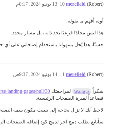
(Robert)
merefield
10
13 يونيو 2024، 8:17م
أوه، أفهم ما تقوله.
هذا ليس مجلدًا فرعيًا بحد ذاته، بل مسار محدد.
حسنًا، هذا يُحل بسهولة باستخدام إضافاتي على أي ح
(Robert)
merefield
11
14 يونيو 2024، 9:37ص
شكراً
لمراجعتك
rse-landing-pages/pull/30،
@angus
فصاعداً لميزة الصفحات الرئيسية.
لاحظ أنك لا تزال بحاجة إلى تثبيت مكون سمة الصف
سأتابع بطلب دمج آخر لدمج كود إضافة الصفحات الرئ