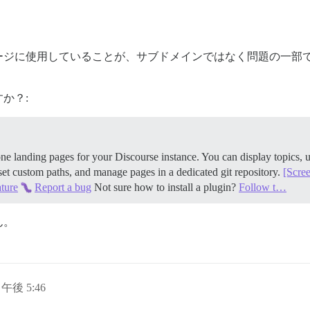
に使用していることが、サブドメインではなく問題の一部である可
か？:
e landing pages for your Discourse instance. You can display topics, 
 set custom paths, and manage pages in a dedicated git repository.
[Scre
ature
Report a bug
Not sure how to install a plugin?
Follow t…
ん。
日午後 5:46