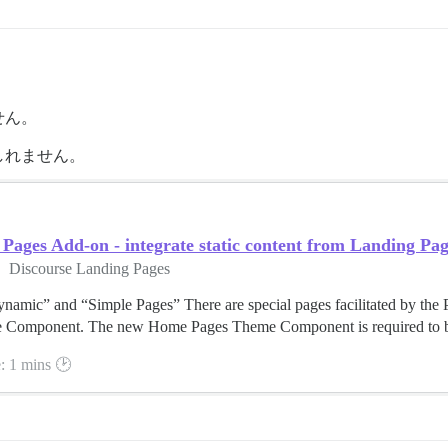
せん。
しれません。
ages Add-on - integrate static content from Landing Pag
Discourse Landing Pages
namic” and “Simple Pages” There are special pages facilitated by th
Component. The new Home Pages Theme Component is required to blen
: 1 mins 🕑