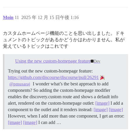
Moin
11
2025 年 12 月 15 日午後 1:16
カスタムホームページ機能のことを思い出しました。ドキ
ュメントのトピックがあるかどうかはわかりません。私が
覚えているトピックはこれです
Using the new custom-homepage feature
Dev
Trying out the new custom-homepage feature:
https://github.com/discourse/discourse/pull/26291
I wonder what’s the best approach to add
@pmusaraj
components? So adding the custom-homepage modifier
enables the discovery.custom route and shows a default info
alert, rendered on the custom-homepage outlet:
[image]
I add a
component to the outlet and it renders instead:
[image]
[image]
However, when I add more than one component, I get an error:
[image]
[image]
I can add …