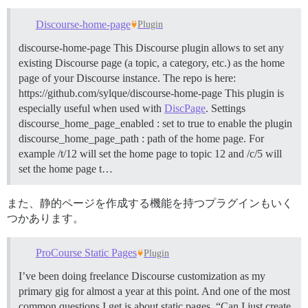
Discourse-home-page
Plugin
discourse-home-page This Discourse plugin allows to set any
existing Discourse page (a topic, a category, etc.) as the home
page of your Discourse instance. The repo is here:
https://github.com/sylque/discourse-home-page This plugin is
especially useful when used with
DiscPage
.
Settings
discourse_home_page_enabled : set to true to enable the plugin
discourse_home_page_path : path of the home page. For
example /t/12 will set the home page to topic 12 and /c/5 will
set the home page t…
また、静的ページを作成する機能を持つプラグインもいく
つかあります。
ProCourse Static Pages
Plugin
I’ve been doing freelance Discourse customization as my
primary gig for almost a year at this point. And one of the most
common questions I get is about static pages. “Can I just create