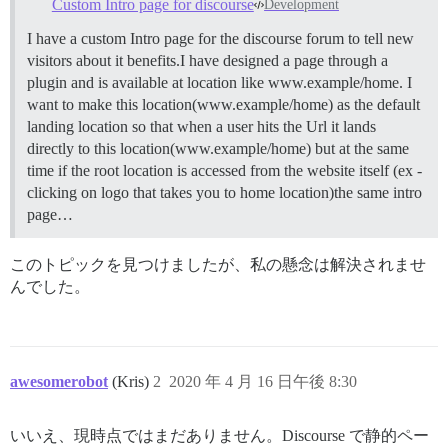
Custom Intro page for discourse
Development
I have a custom Intro page for the discourse forum to tell new
visitors about it benefits.I have designed a page through a
plugin and is available at location like www.example/home. I
want to make this location(www.example/home) as the default
landing location so that when a user hits the Url it lands
directly to this location(www.example/home) but at the same
time if the root location is accessed from the website itself (ex -
clicking on logo that takes you to home location)the same intro
page…
このトピックを見つけましたが、私の懸念は解決されませ
んでした。
awesomerobot
(Kris)
2
2020 年 4 月 16 日午後 8:30
いいえ、現時点ではまだありません。Discourse で静的ペー