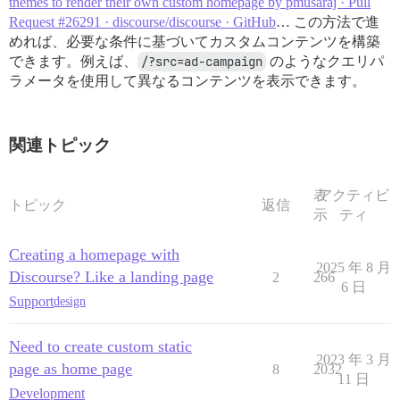
themes to render their own custom homepage by pmusaraj · Pull
Request #26291 · discourse/discourse · GitHub
… この方法で進
めれば、必要な条件に基づいてカスタムコンテンツを構築
できます。例えば、
/?src=ad-campaign
のようなクエリパ
ラメータを使用して異なるコンテンツを表示できます。
関連トピック
表
アクティビ
トピック
返信
示
ティ
Creating a homepage with
2025 年 8 月
Discourse? Like a landing page
2
266
6 日
Support
design
Need to create custom static
2023 年 3 月
page as home page
8
2032
11 日
Development