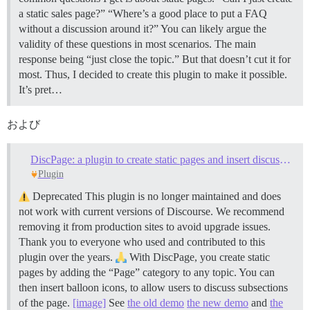
a static sales page?” “Where’s a good place to put a FAQ
without a discussion around it?” You can likely argue the
validity of these questions in most scenarios. The main
response being “just close the topic.” But that doesn’t cut it for
most. Thus, I decided to create this plugin to make it possible.
It’s pret…
および
DiscPage: a plugin to create static pages and insert discussion balloons in the text
Plugin
Deprecated This plugin is no longer maintained and does
not work with current versions of Discourse. We recommend
removing it from production sites to avoid upgrade issues.
Thank you to everyone who used and contributed to this
plugin over the years.
With DiscPage, you create static
pages by adding the “Page” category to any topic. You can
then insert balloon icons, to allow users to discuss subsections
of the page.
[image]
See
the old demo
the new demo
and
the