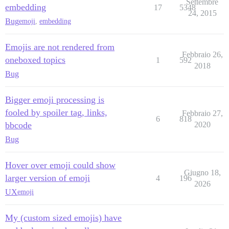
Settembre
embedding
17
5348
24, 2015
Bug
emoji
,
embedding
Emojis are not rendered from
Febbraio 26,
oneboxed topics
1
592
2018
Bug
Bigger emoji processing is
fooled by spoiler tag, links,
Febbraio 27,
6
818
bbcode
2020
Bug
Hover over emoji could show
Giugno 18,
larger version of emoji
4
196
2026
UX
emoji
My (custom sized emojis) have