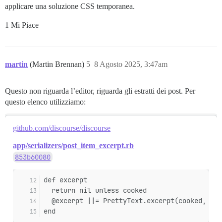
applicare una soluzione CSS temporanea.
1 Mi Piace
martin
(Martin Brennan)
5
8 Agosto 2025, 3:47am
Questo non riguarda l’editor, riguarda gli estratti dei post. Per
questo elenco utilizziamo:
github.com/discourse/discourse
app/serializers/post_item_excerpt.rb
853b60080
def excerpt
  return nil unless cooked
  @excerpt ||= PrettyText.excerpt(cooked, 300
end