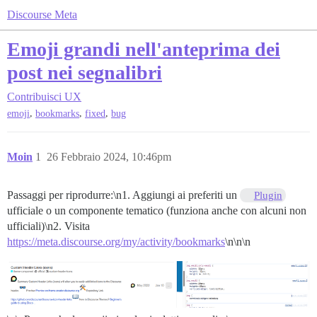
Discourse Meta
Emoji grandi nell'anteprima dei
post nei segnalibri
Contribuisci
UX
,
,
,
emoji
bookmarks
fixed
bug
Moin
1
26 Febbraio 2024, 10:46pm
Passaggi per riprodurre:\n1. Aggiungi ai preferiti un
Plugin
ufficiale o un componente tematico (funziona anche con alcuni non
ufficiali)\n2. Visita
https://meta.discourse.org/my/activity/bookmarks
\n\n\n