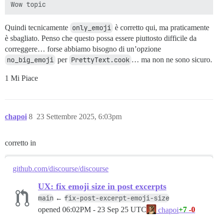
Quindi tecnicamente
only_emoji
è corretto qui, ma praticamente
è sbagliato. Penso che questo possa essere piuttosto difficile da
correggere… forse abbiamo bisogno di un’opzione
no_big_emoji
per
PrettyText.cook
… ma non ne sono sicuro.
1 Mi Piace
chapoi
8
23 Settembre 2025, 6:03pm
corretto in
github.com/discourse/discourse
UX: fix emoji size in post excerpts
main
fix-post-excerpt-emoji-size
←
opened
06:02PM - 23 Sep 25 UTC
+7
-0
chapoi