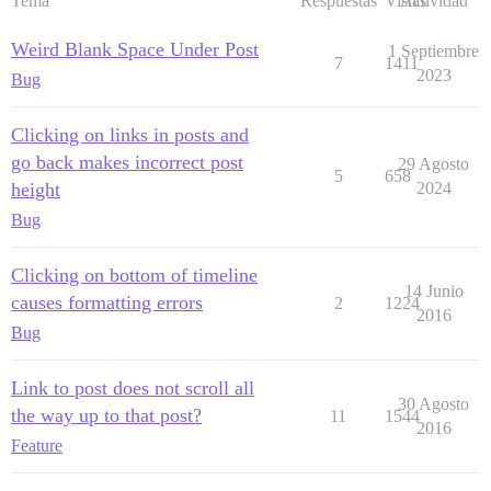
Tema
Respuestas
Vistas
Actividad
Weird Blank Space Under Post
1 Septiembre
7
1411
2023
Bug
Clicking on links in posts and
go back makes incorrect post
29 Agosto
5
658
height
2024
Bug
Clicking on bottom of timeline
14 Junio
causes formatting errors
2
1224
2016
Bug
Link to post does not scroll all
30 Agosto
the way up to that post?
11
1544
2016
Feature