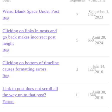
Sujet
Réponses
Vues
Activité
Weird Blank Space Under Post
Septembre 1,
7
1412
2023
Bug
Clicking on links in posts and
go back makes incorrect post
Août 29,
5
658
height
2024
Bug
Clicking on bottom of timeline
Juin 14,
causes formatting errors
2
1224
2016
Bug
Link to post does not scroll all
Août 30,
the way up to that post?
11
1544
2016
Feature