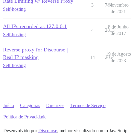
Rate Limiting w/ Reverse Proxy
3
744
Novembro
Self-hosting
de 2021
All IPs recorded as 127.0.0.1
8 de Junho
4
2813
de 2017
Self-hosting
Reverse proxy for Discourse |
19 de Agosto
Real IP masking
14
2054
de 2023
Self-hosting
Início
Categorias
Diretrizes
Termos de Serviço
Política de Privacidade
Desenvolvido por
Discourse
, melhor visualizado com o JavaScript