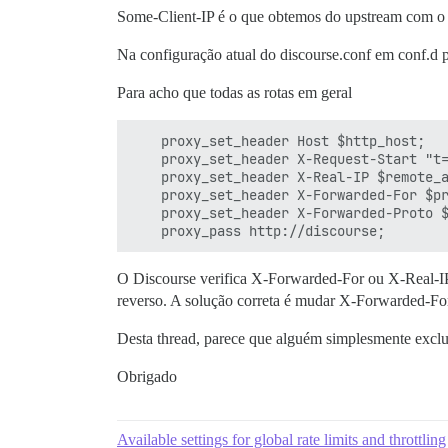
Some-Client-IP é o que obtemos do upstream com o I
Na configuração atual do discourse.conf em conf.d 
Para acho que todas as rotas em geral
    proxy_set_header Host $http_host;

    proxy_set_header X-Request-Start "t=
    proxy_set_header X-Real-IP $remote_a
    proxy_set_header X-Forwarded-For $pr
    proxy_set_header X-Forwarded-Proto $
O Discourse verifica X-Forwarded-For ou X-Real-IP
reverso. A solução correta é mudar X-Forwarded-Fo
Desta thread, parece que alguém simplesmente exclu
Obrigado
Available settings for global rate limits and throttling