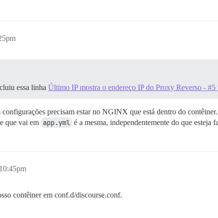
:25pm
cluiu essa linha
Último IP mostra o endereço IP do Proxy Reverso - #5 p
s configurações precisam estar no NGINX que está dentro do contêine
rte que vai em
app.yml
é a mesma, independentemente do que esteja f
 10:45pm
osso contêiner em conf.d/discourse.conf.