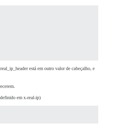
al_ip_header está em outro valor de cabeçalho, e
recerem.
efinido em x-real-ip)