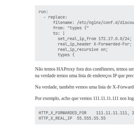
run:

  - replace:

      filename: /etc/nginx/conf.d/discou
      from: "types {"

      to: |

        set_real_ip_from 172.17.0.0/24;

        real_ip_header X-Forwarded-For;

        real_ip_recursive on;

Não temos HAProxy fora dos contêineres, temos um 
na verdade temos uma lista de endereços IP que preci
Na verdade, também vemos uma lista de X-Forwarded
Por exemplo, acho que vemos 111.11.11.111 nos logs
HTTP_X_FORWARDED_FOR	111.11.11.111, 22.22.22.222, 333.33.33.333, 55.555.55.55
