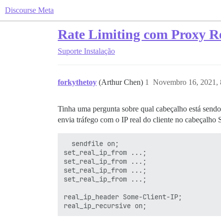
Discourse Meta
Rate Limiting com Proxy R
Suporte
Instalação
forkythetoy
(Arthur Chen)
1
Novembro 16, 2021,
Tinha uma pergunta sobre qual cabeçalho está sendo
envia tráfego com o IP real do cliente no cabeçalho 
  sendfile on;

set_real_ip_from ...;

set_real_ip_from ...;

set_real_ip_from ...;

set_real_ip_from ...;

real_ip_header Some-Client-IP;
