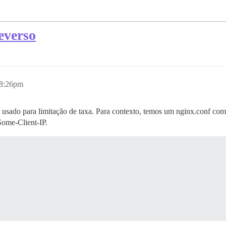
everso
 8:26pm
 usado para limitação de taxa. Para contexto, temos um nginx.conf co
Some-Client-IP.