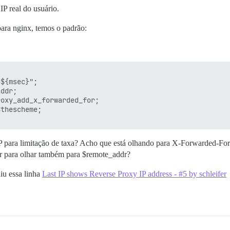
P real do usuário.
para nginx, temos o padrão:
${msec}";

ddr;

oxy_add_x_forwarded_for;

thescheme;

 para limitação de taxa? Acho que está olhando para X-Forwarded-For
r para olhar também para $remote_addr?
iu essa linha
Last IP shows Reverse Proxy IP address - #5 by schleifer