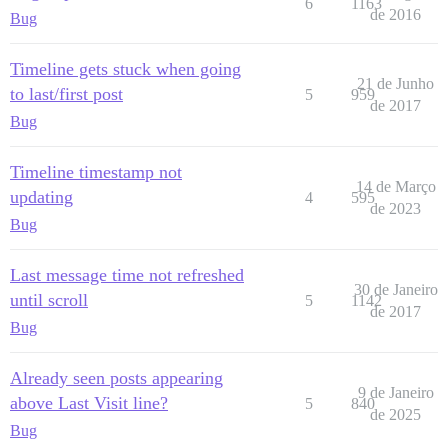
6
1163
de 2016
Bug
Timeline gets stuck when going
21 de Junho
to last/first post
5
959
de 2017
Bug
Timeline timestamp not
14 de Março
updating
4
595
de 2023
Bug
Last message time not refreshed
30 de Janeiro
until scroll
5
1142
de 2017
Bug
Already seen posts appearing
9 de Janeiro
above Last Visit line?
5
840
de 2025
Bug