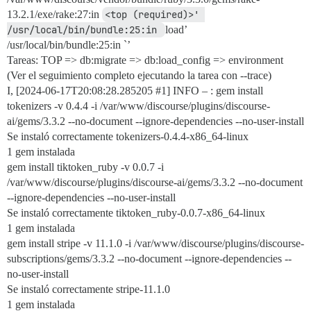
13.2.1/exe/rake:27:in
<top (required)>' 
/usr/local/bin/bundle:25:in 
load’
/usr/local/bin/bundle:25:in `’
Tareas: TOP => db:migrate => db:load_config => environment
(Ver el seguimiento completo ejecutando la tarea con --trace)
I, [2024-06-17T20:08:28.285205
#1
] INFO – : gem install
tokenizers -v 0.4.4 -i /var/www/discourse/plugins/discourse-
ai/gems/3.3.2 --no-document --ignore-dependencies --no-user-install
Se instaló correctamente tokenizers-0.4.4-x86_64-linux
1 gem instalada
gem install tiktoken_ruby -v 0.0.7 -i
/var/www/discourse/plugins/discourse-ai/gems/3.3.2 --no-document
--ignore-dependencies --no-user-install
Se instaló correctamente tiktoken_ruby-0.0.7-x86_64-linux
1 gem instalada
gem install stripe -v 11.1.0 -i /var/www/discourse/plugins/discourse-
subscriptions/gems/3.3.2 --no-document --ignore-dependencies --
no-user-install
Se instaló correctamente stripe-11.1.0
1 gem instalada