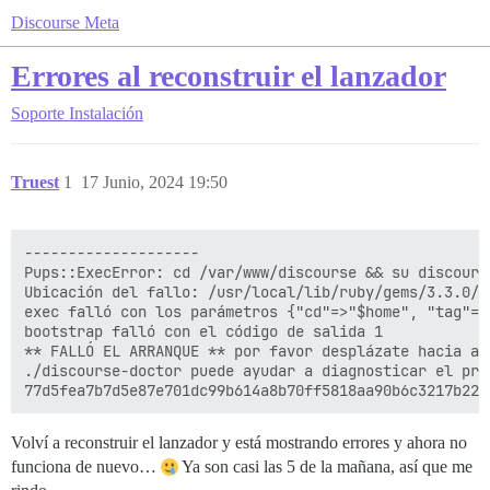
Discourse Meta
Errores al reconstruir el lanzador
Soporte
Instalación
Truest
1
17 Junio, 2024 19:50
--------------------

Pups::ExecError: cd /var/www/discourse && su discours
Ubicación del fallo: /usr/local/lib/ruby/gems/3.3.0/g
exec falló con los parámetros {"cd"=>"$home", "tag"=>
bootstrap falló con el código de salida 1

** FALLÓ EL ARRANQUE ** por favor desplázate hacia ar
./discourse-doctor puede ayudar a diagnosticar el prob
Volví a reconstruir el lanzador y está mostrando errores y ahora no
funciona de nuevo…
Ya son casi las 5 de la mañana, así que me