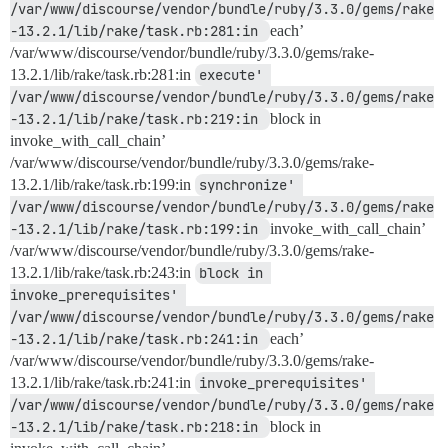
/var/www/discourse/vendor/bundle/ruby/3.3.0/gems/rake
-13.2.1/lib/rake/task.rb:281:in 
each’
/var/www/discourse/vendor/bundle/ruby/3.3.0/gems/rake-
13.2.1/lib/rake/task.rb:281:in
execute' 
/var/www/discourse/vendor/bundle/ruby/3.3.0/gems/rake
-13.2.1/lib/rake/task.rb:219:in 
block in
invoke_with_call_chain’
/var/www/discourse/vendor/bundle/ruby/3.3.0/gems/rake-
13.2.1/lib/rake/task.rb:199:in
synchronize' 
/var/www/discourse/vendor/bundle/ruby/3.3.0/gems/rake
-13.2.1/lib/rake/task.rb:199:in 
invoke_with_call_chain’
/var/www/discourse/vendor/bundle/ruby/3.3.0/gems/rake-
13.2.1/lib/rake/task.rb:243:in
block in 
invoke_prerequisites' 
/var/www/discourse/vendor/bundle/ruby/3.3.0/gems/rake
-13.2.1/lib/rake/task.rb:241:in 
each’
/var/www/discourse/vendor/bundle/ruby/3.3.0/gems/rake-
13.2.1/lib/rake/task.rb:241:in
invoke_prerequisites' 
/var/www/discourse/vendor/bundle/ruby/3.3.0/gems/rake
-13.2.1/lib/rake/task.rb:218:in 
block in