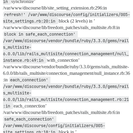
in 
synchronize’
/var/www/discourse/lib/site_setting_extension.rb:296:in
refresh!' /var/www/discourse/config/initializers/005-
site_settings.rb:20:in 
block (2 levels) in ’
/var/www/discourse/lib/freedom_patches/rails_multisite.rb:8:in
block in safe_each_connection' 
/var/www/discourse/vendor/bundle/ruby/3.3.0/gems/rail
s_multisite-
6.0.0/lib/rails_multisite/connection_management/null_
instance.rb:49:in 
with_connection’
/var/www/discourse/vendor/bundle/ruby/3.3.0/gems/rails_multisite-
6.0.0/lib/rails_multisite/connection_management/null_instance.rb:36
:in
each_connection' 
/var/www/discourse/vendor/bundle/ruby/3.3.0/gems/rail
s_multisite-
6.0.0/lib/rails_multisite/connection_management.rb:21
:in 
each_connection’
/var/www/discourse/lib/freedom_patches/rails_multisite.rb:6:in
safe_each_connection' 
/var/www/discourse/config/initializers/005-
site_settings.rb:18:in 
block in ’