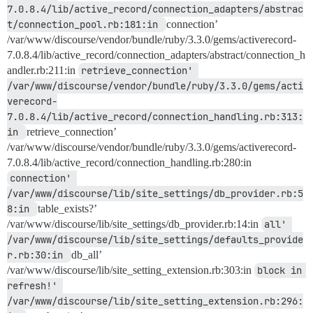
7.0.8.4/lib/active_record/connection_adapters/abstrac
t/connection_pool.rb:181:in 
connection’
/var/www/discourse/vendor/bundle/ruby/3.3.0/gems/activerecord-
7.0.8.4/lib/active_record/connection_adapters/abstract/connection_h
andler.rb:211:in
retrieve_connection' 
/var/www/discourse/vendor/bundle/ruby/3.3.0/gems/acti
verecord-
7.0.8.4/lib/active_record/connection_handling.rb:313:
in 
retrieve_connection’
/var/www/discourse/vendor/bundle/ruby/3.3.0/gems/activerecord-
7.0.8.4/lib/active_record/connection_handling.rb:280:in
connection' 
/var/www/discourse/lib/site_settings/db_provider.rb:5
8:in 
table_exists?’
/var/www/discourse/lib/site_settings/db_provider.rb:14:in
all' 
/var/www/discourse/lib/site_settings/defaults_provide
r.rb:30:in 
db_all’
/var/www/discourse/lib/site_setting_extension.rb:303:in
block in 
refresh!' 
/var/www/discourse/lib/site_setting_extension.rb:296: