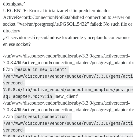
db:migrate’
URGENTE: Error al inicializar el sitio predeterminado:
ActiveRecord::ConnectionNotEstablished connection to server on
socket “/var/run/postgresql/.s.PGSQL.5432” failed: No such file or
directory
¿El servidor está ejecutándose localmente y aceptando conexiones
en ese socket?
/var/www/discourse/vendor/bundle/ruby/3.3.0/gems/activerecord-
7.0.8.4/lib/active_record/connection_adapters/postgresql_adapter.rb:
87:in
rescue in new_client' 
/var/www/discourse/vendor/bundle/ruby/3.3.0/gems/acti
verecord-
7.0.8.4/lib/active_record/connection_adapters/postgre
sql_adapter.rb:77:in 
new_client’
/var/www/discourse/vendor/bundle/ruby/3.3.0/gems/activerecord-
7.0.8.4/lib/active_record/connection_adapters/postgresql_adapter.rb:
37:in
postgresql_connection' 
/var/www/discourse/vendor/bundle/ruby/3.3.0/gems/acti
verecord-
7.0.8.4/lib/active_record/connection_adapters/abstrac