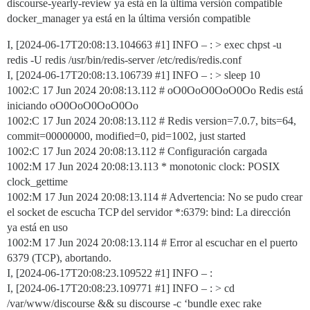
discourse-yearly-review ya está en la última versión compatible
docker_manager ya está en la última versión compatible
I, [2024-06-17T20:08:13.104663
#1
] INFO – : > exec chpst -u
redis -U redis /usr/bin/redis-server /etc/redis/redis.conf
I, [2024-06-17T20:08:13.106739
#1
] INFO – : > sleep 10
1002:C 17 Jun 2024 20:08:13.112 # oO0OoO0OoO0Oo Redis está
iniciando oO0OoO0OoO0Oo
1002:C 17 Jun 2024 20:08:13.112 # Redis version=7.0.7, bits=64,
commit=00000000, modified=0, pid=1002, just started
1002:C 17 Jun 2024 20:08:13.112 # Configuración cargada
1002:M 17 Jun 2024 20:08:13.113 * monotonic clock: POSIX
clock_gettime
1002:M 17 Jun 2024 20:08:13.114 # Advertencia: No se pudo crear
el socket de escucha TCP del servidor *:6379: bind: La dirección
ya está en uso
1002:M 17 Jun 2024 20:08:13.114 # Error al escuchar en el puerto
6379 (TCP), abortando.
I, [2024-06-17T20:08:23.109522
#1
] INFO – :
I, [2024-06-17T20:08:23.109771
#1
] INFO – : > cd
/var/www/discourse && su discourse -c ‘bundle exec rake