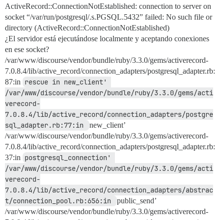
ActiveRecord::ConnectionNotEstablished: connection to server on
socket “/var/run/postgresql/.s.PGSQL.5432” failed: No such file or
directory (ActiveRecord::ConnectionNotEstablished)
¿El servidor está ejecutándose localmente y aceptando conexiones
en ese socket?
/var/www/discourse/vendor/bundle/ruby/3.3.0/gems/activerecord-
7.0.8.4/lib/active_record/connection_adapters/postgresql_adapter.rb:
87:in
rescue in new_client' 
/var/www/discourse/vendor/bundle/ruby/3.3.0/gems/acti
verecord-
7.0.8.4/lib/active_record/connection_adapters/postgre
sql_adapter.rb:77:in 
new_client’
/var/www/discourse/vendor/bundle/ruby/3.3.0/gems/activerecord-
7.0.8.4/lib/active_record/connection_adapters/postgresql_adapter.rb:
37:in
postgresql_connection' 
/var/www/discourse/vendor/bundle/ruby/3.3.0/gems/acti
verecord-
7.0.8.4/lib/active_record/connection_adapters/abstrac
t/connection_pool.rb:656:in 
public_send’
/var/www/discourse/vendor/bundle/ruby/3.3.0/gems/activerecord-