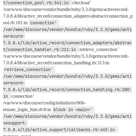
t/connection_pool.rb:341:in 
checkout’
/var/www/discourse/vendor/bundle/ruby/3.3.0/gems/activerecord-
7.0.8.4/lib/active_record/connection_adapters/abstract/connection_p
ool.rb:181:in
connection' 
/var/www/discourse/vendor/bundle/ruby/3.3.0/gems/acti
verecord-
7.0.8.4/lib/active_record/connection_adapters/abstrac
t/connection_handler.rb:211:in 
retrieve_connection’
/var/www/discourse/vendor/bundle/ruby/3.3.0/gems/activerecord-
7.0.8.4/lib/active_record/connection_handling.rb:313:in
retrieve_connection' 
/var/www/discourse/vendor/bundle/ruby/3.3.0/gems/acti
verecord-
7.0.8.4/lib/active_record/connection_handling.rb:280:
in 
connection’
/var/www/discourse/config/initializers/006-
ensure_login_hint.rb:8:in
block in <main>' 
/var/www/discourse/vendor/bundle/ruby/3.3.0/gems/acti
vesupport-
7.0.8.4/lib/active_support/callbacks.rb:445:in 