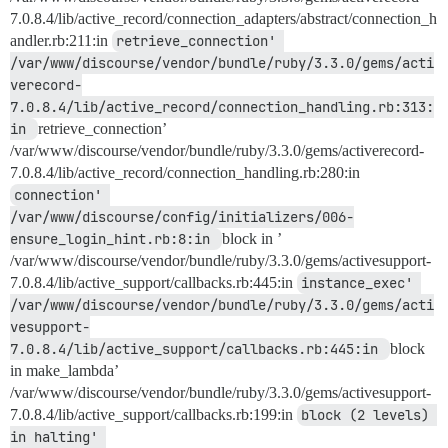
7.0.8.4/lib/active_record/connection_adapters/abstract/connection_h
andler.rb:211:in
retrieve_connection' 
/var/www/discourse/vendor/bundle/ruby/3.3.0/gems/acti
verecord-
7.0.8.4/lib/active_record/connection_handling.rb:313:
in 
retrieve_connection’
/var/www/discourse/vendor/bundle/ruby/3.3.0/gems/activerecord-
7.0.8.4/lib/active_record/connection_handling.rb:280:in
connection' 
/var/www/discourse/config/initializers/006-
ensure_login_hint.rb:8:in 
block in ’
/var/www/discourse/vendor/bundle/ruby/3.3.0/gems/activesupport-
7.0.8.4/lib/active_support/callbacks.rb:445:in
instance_exec' 
/var/www/discourse/vendor/bundle/ruby/3.3.0/gems/acti
vesupport-
7.0.8.4/lib/active_support/callbacks.rb:445:in 
block
in make_lambda’
/var/www/discourse/vendor/bundle/ruby/3.3.0/gems/activesupport-
7.0.8.4/lib/active_support/callbacks.rb:199:in
block (2 levels) 
in halting' 