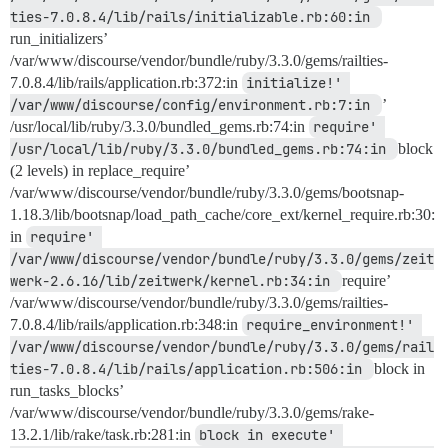
ties-7.0.8.4/lib/rails/initializable.rb:60:in 
run_initializers’
/var/www/discourse/vendor/bundle/ruby/3.3.0/gems/railties-
7.0.8.4/lib/rails/application.rb:372:in
initialize!' 
/var/www/discourse/config/environment.rb:7:in 
’
/usr/local/lib/ruby/3.3.0/bundled_gems.rb:74:in
require' 
/usr/local/lib/ruby/3.3.0/bundled_gems.rb:74:in 
block
(2 levels) in replace_require’
/var/www/discourse/vendor/bundle/ruby/3.3.0/gems/bootsnap-
1.18.3/lib/bootsnap/load_path_cache/core_ext/kernel_require.rb:30:
in
require' 
/var/www/discourse/vendor/bundle/ruby/3.3.0/gems/zeit
werk-2.6.16/lib/zeitwerk/kernel.rb:34:in 
require’
/var/www/discourse/vendor/bundle/ruby/3.3.0/gems/railties-
7.0.8.4/lib/rails/application.rb:348:in
require_environment!' 
/var/www/discourse/vendor/bundle/ruby/3.3.0/gems/rail
ties-7.0.8.4/lib/rails/application.rb:506:in 
block in
run_tasks_blocks’
/var/www/discourse/vendor/bundle/ruby/3.3.0/gems/rake-
13.2.1/lib/rake/task.rb:281:in
block in execute' 