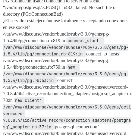
PG::ConnectionBad: connection to server on socket
“/var/run/postgresql/.s.PGSQL.5432” failed: No such file or
directory (PG::ConnectionBad)
¿El servidor está ejecutándose localmente y aceptando conexiones
en ese socket?
/var/www/discourse/vendor/bundle/ruby/3.3.0/gems/pg-
1.5.4/lib/pg/connection.rb:819:in
connect_start' 
/var/www/discourse/vendor/bundle/ruby/3.3.0/gems/pg-
1.5.4/lib/pg/connection.rb:819:in 
connect_to_hosts’
/var/www/discourse/vendor/bundle/ruby/3.3.0/gems/pg-
1.5.4/lib/pg/connection.rb:759:in
new' 
/var/www/discourse/vendor/bundle/ruby/3.3.0/gems/pg-
1.5.4/lib/pg.rb:63:in 
connect’
/var/www/discourse/vendor/bundle/ruby/3.3.0/gems/activerecord-
7.0.8.4/lib/active_record/connection_adapters/postgresql_adapter.rb:
78:in
new_client' 
/var/www/discourse/vendor/bundle/ruby/3.3.0/gems/acti
verecord-
7.0.8.4/lib/active_record/connection_adapters/postgre
sql_adapter.rb:37:in 
postgresql_connection’
/var/www/discourse/vendor/bundle/ruby/3.3.0/gems/activerecord-