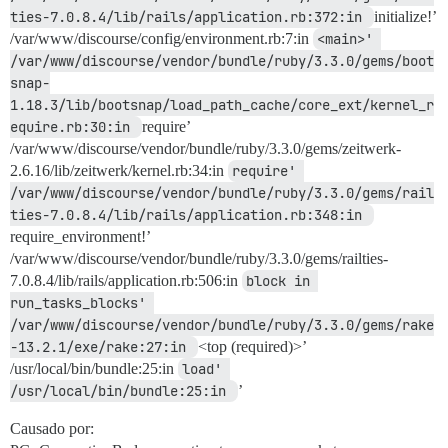
ties-7.0.8.4/lib/rails/application.rb:372:in 
initialize!’
/var/www/discourse/config/environment.rb:7:in
<main>' 
/var/www/discourse/vendor/bundle/ruby/3.3.0/gems/boot
snap-
1.18.3/lib/bootsnap/load_path_cache/core_ext/kernel_r
equire.rb:30:in 
require’
/var/www/discourse/vendor/bundle/ruby/3.3.0/gems/zeitwerk-
2.6.16/lib/zeitwerk/kernel.rb:34:in
require' 
/var/www/discourse/vendor/bundle/ruby/3.3.0/gems/rail
ties-7.0.8.4/lib/rails/application.rb:348:in 
require_environment!’
/var/www/discourse/vendor/bundle/ruby/3.3.0/gems/railties-
7.0.8.4/lib/rails/application.rb:506:in
block in 
run_tasks_blocks' 
/var/www/discourse/vendor/bundle/ruby/3.3.0/gems/rake
-13.2.1/exe/rake:27:in 
<top (required)>’
/usr/local/bin/bundle:25:in
load' 
/usr/local/bin/bundle:25:in 
’
Causado por: