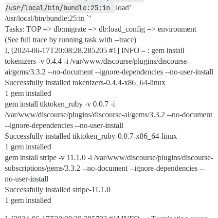
/usr/local/bin/bundle:25:in 
load’
/usr/local/bin/bundle:25:in `’
Tasks: TOP => db:migrate => db:load_config => environment
(See full trace by running task with --trace)
I, [2024-06-17T20:08:28.285205
#1
] INFO – : gem install
tokenizers -v 0.4.4 -i /var/www/discourse/plugins/discourse-
ai/gems/3.3.2 --no-document --ignore-dependencies --no-user-install
Successfully installed tokenizers-0.4.4-x86_64-linux
1 gem installed
gem install tiktoken_ruby -v 0.0.7 -i
/var/www/discourse/plugins/discourse-ai/gems/3.3.2 --no-document
--ignore-dependencies --no-user-install
Successfully installed tiktoken_ruby-0.0.7-x86_64-linux
1 gem installed
gem install stripe -v 11.1.0 -i /var/www/discourse/plugins/discourse-
subscriptions/gems/3.3.2 --no-document --ignore-dependencies --
no-user-install
Successfully installed stripe-11.1.0
1 gem installed