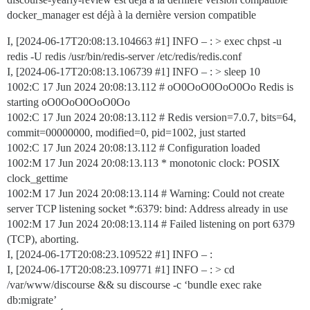
docker_manager est déjà à la dernière version compatible
I, [2024-06-17T20:08:13.104663
#1
] INFO – : > exec chpst -u
redis -U redis /usr/bin/redis-server /etc/redis/redis.conf
I, [2024-06-17T20:08:13.106739
#1
] INFO – : > sleep 10
1002:C 17 Jun 2024 20:08:13.112 # oO0OoO0OoO0Oo Redis is
starting oO0OoO0OoO0Oo
1002:C 17 Jun 2024 20:08:13.112 # Redis version=7.0.7, bits=64,
commit=00000000, modified=0, pid=1002, just started
1002:C 17 Jun 2024 20:08:13.112 # Configuration loaded
1002:M 17 Jun 2024 20:08:13.113 * monotonic clock: POSIX
clock_gettime
1002:M 17 Jun 2024 20:08:13.114 # Warning: Could not create
server TCP listening socket *:6379: bind: Address already in use
1002:M 17 Jun 2024 20:08:13.114 # Failed listening on port 6379
(TCP), aborting.
I, [2024-06-17T20:08:23.109522
#1
] INFO – :
I, [2024-06-17T20:08:23.109771
#1
] INFO – : > cd
/var/www/discourse && su discourse -c ‘bundle exec rake
db:migrate’