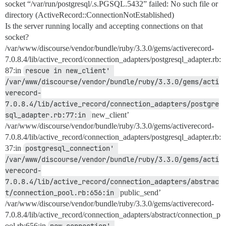
socket “/var/run/postgresql/.s.PGSQL.5432” failed: No such file or
directory (ActiveRecord::ConnectionNotEstablished)
Is the server running locally and accepting connections on that
socket?
/var/www/discourse/vendor/bundle/ruby/3.3.0/gems/activerecord-
7.0.8.4/lib/active_record/connection_adapters/postgresql_adapter.rb:
87:in
rescue in new_client' 
/var/www/discourse/vendor/bundle/ruby/3.3.0/gems/acti
verecord-
7.0.8.4/lib/active_record/connection_adapters/postgre
sql_adapter.rb:77:in 
new_client’
/var/www/discourse/vendor/bundle/ruby/3.3.0/gems/activerecord-
7.0.8.4/lib/active_record/connection_adapters/postgresql_adapter.rb:
37:in
postgresql_connection' 
/var/www/discourse/vendor/bundle/ruby/3.3.0/gems/acti
verecord-
7.0.8.4/lib/active_record/connection_adapters/abstrac
t/connection_pool.rb:656:in 
public_send’
/var/www/discourse/vendor/bundle/ruby/3.3.0/gems/activerecord-
7.0.8.4/lib/active_record/connection_adapters/abstract/connection_p
ool.rb:656:in
new_connection' 