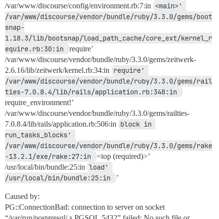
/var/www/discourse/config/environment.rb:7:in
<main>' 
/var/www/discourse/vendor/bundle/ruby/3.3.0/gems/boot
snap-
1.18.3/lib/bootsnap/load_path_cache/core_ext/kernel_r
equire.rb:30:in 
require’
/var/www/discourse/vendor/bundle/ruby/3.3.0/gems/zeitwerk-
2.6.16/lib/zeitwerk/kernel.rb:34:in
require' 
/var/www/discourse/vendor/bundle/ruby/3.3.0/gems/rail
ties-7.0.8.4/lib/rails/application.rb:348:in 
require_environment!’
/var/www/discourse/vendor/bundle/ruby/3.3.0/gems/railties-
7.0.8.4/lib/rails/application.rb:506:in
block in 
run_tasks_blocks' 
/var/www/discourse/vendor/bundle/ruby/3.3.0/gems/rake
-13.2.1/exe/rake:27:in 
<top (required)>’
/usr/local/bin/bundle:25:in
load' 
/usr/local/bin/bundle:25:in 
’
Caused by:
PG::ConnectionBad: connection to server on socket
“/var/run/postgresql/.s.PGSQL.5432” failed: No such file or