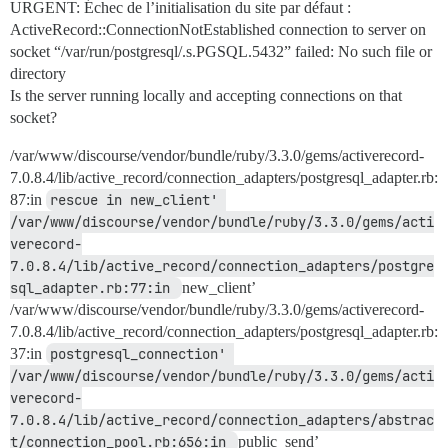
URGENT: Échec de l’initialisation du site par défaut :
ActiveRecord::ConnectionNotEstablished connection to server on
socket “/var/run/postgresql/.s.PGSQL.5432” failed: No such file or
directory
Is the server running locally and accepting connections on that
socket?
/var/www/discourse/vendor/bundle/ruby/3.3.0/gems/activerecord-
7.0.8.4/lib/active_record/connection_adapters/postgresql_adapter.rb:
87:in
rescue in new_client' 
/var/www/discourse/vendor/bundle/ruby/3.3.0/gems/acti
verecord-
7.0.8.4/lib/active_record/connection_adapters/postgre
sql_adapter.rb:77:in 
new_client’
/var/www/discourse/vendor/bundle/ruby/3.3.0/gems/activerecord-
7.0.8.4/lib/active_record/connection_adapters/postgresql_adapter.rb:
37:in
postgresql_connection' 
/var/www/discourse/vendor/bundle/ruby/3.3.0/gems/acti
verecord-
7.0.8.4/lib/active_record/connection_adapters/abstrac
t/connection_pool.rb:656:in 
public_send’