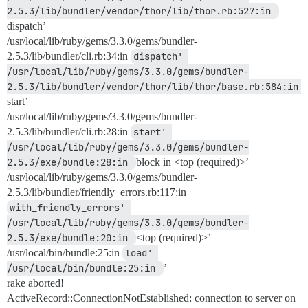
2.5.3/lib/bundler/vendor/thor/lib/thor.rb:527:in 
dispatch’
/usr/local/lib/ruby/gems/3.3.0/gems/bundler-
2.5.3/lib/bundler/cli.rb:34:in
dispatch' 
/usr/local/lib/ruby/gems/3.3.0/gems/bundler-
2.5.3/lib/bundler/vendor/thor/lib/thor/base.rb:584:in 
start’
/usr/local/lib/ruby/gems/3.3.0/gems/bundler-
2.5.3/lib/bundler/cli.rb:28:in
start' 
/usr/local/lib/ruby/gems/3.3.0/gems/bundler-
2.5.3/exe/bundle:28:in 
block in <top (required)>’
/usr/local/lib/ruby/gems/3.3.0/gems/bundler-
2.5.3/lib/bundler/friendly_errors.rb:117:in
with_friendly_errors' 
/usr/local/lib/ruby/gems/3.3.0/gems/bundler-
2.5.3/exe/bundle:20:in 
<top (required)>’
/usr/local/bin/bundle:25:in
load' 
/usr/local/bin/bundle:25:in 
’
rake aborted!
ActiveRecord::ConnectionNotEstablished: connection to server on