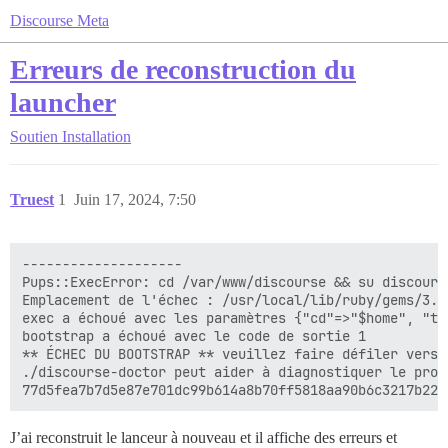
Discourse Meta
Erreurs de reconstruction du
launcher
Soutien
Installation
Truest
1
Juin 17, 2024, 7:50
--------------------

Pups::ExecError: cd /var/www/discourse && su discours
Emplacement de l'échec : /usr/local/lib/ruby/gems/3.3
exec a échoué avec les paramètres {"cd"=>"$home", "ta
bootstrap a échoué avec le code de sortie 1

** ÉCHEC DU BOOTSTRAP ** veuillez faire défiler vers 
./discourse-doctor peut aider à diagnostiquer le probl
J’ai reconstruit le lanceur à nouveau et il affiche des erreurs et