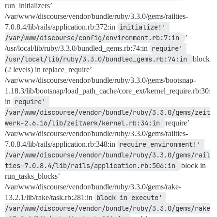
run_initializers’
/var/www/discourse/vendor/bundle/ruby/3.3.0/gems/railties-
7.0.8.4/lib/rails/application.rb:372:in
initialize!' 
/var/www/discourse/config/environment.rb:7:in 
’
/usr/local/lib/ruby/3.3.0/bundled_gems.rb:74:in
require' 
/usr/local/lib/ruby/3.3.0/bundled_gems.rb:74:in 
block
(2 levels) in replace_require’
/var/www/discourse/vendor/bundle/ruby/3.3.0/gems/bootsnap-
1.18.3/lib/bootsnap/load_path_cache/core_ext/kernel_require.rb:30:
in
require' 
/var/www/discourse/vendor/bundle/ruby/3.3.0/gems/zeit
werk-2.6.16/lib/zeitwerk/kernel.rb:34:in 
require’
/var/www/discourse/vendor/bundle/ruby/3.3.0/gems/railties-
7.0.8.4/lib/rails/application.rb:348:in
require_environment!' 
/var/www/discourse/vendor/bundle/ruby/3.3.0/gems/rail
ties-7.0.8.4/lib/rails/application.rb:506:in 
block in
run_tasks_blocks’
/var/www/discourse/vendor/bundle/ruby/3.3.0/gems/rake-
13.2.1/lib/rake/task.rb:281:in
block in execute' 
/var/www/discourse/vendor/bundle/ruby/3.3.0/gems/rake