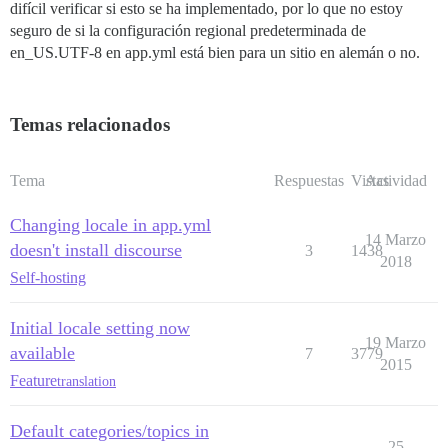
difícil verificar si esto se ha implementado, por lo que no estoy
seguro de si la configuración regional predeterminada de
en_US.UTF-8 en app.yml está bien para un sitio en alemán o no.
Temas relacionados
Tema
Respuestas
Vistas
Actividad
Changing locale in app.yml
14 Marzo
doesn't install discourse
3
1438
2018
Self-hosting
Initial locale setting now
19 Marzo
available
7
3779
2015
Feature
translation
Default categories/topics in
25