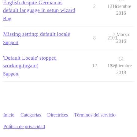
English despite German as
2
1716
Diciembre
default language in setup wizard
2016
Bug
Missing setting: default locale
7 Marzo
8
2103
2016
Support
'Default Locale' stopped
14
working (again)
12
1328
Septiembre
2018
Support
Inicio
Categorías
Directrices
Términos del servicio
Política de privacidad