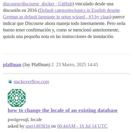
discourse/discourse_docker · GitHub
) vinculado desde una
discusión en 2016 (
Default categories/topics in English despite
German as default language in setup wizard - #3 by claas
) parece
indicar que Discourse ahora maneja todo internamente. Pero sería
bueno tener confirmación y, como se mencionó anteriormente,
quizás una pequeña nota en las instrucciones de instalación.
pfaffman
(Jay Pfaffman)
2
23 Marzo, 2025 14:45
stackoverflow.com
how to change the locale of an existing database
postgresql, locale
asked by
user1493834
on
06:44AM - 16 Jul 14 UTC