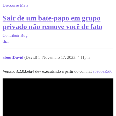
Discourse Meta
Sair de um bate-papo em grupo
privado não remove você de fato
Contribuir
Bug
chat
aboutDavid
(David)
1
Novembro 17, 2023, 4:11pm
Versão: 3.2.0.beta4-dev executando a partir do commit
a5ed0ea5d6