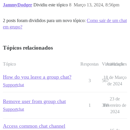
JammyDodger
Dividiu este tópico
8
Março 13, 2024, 8:56pm
2 posts foram divididos para um novo tópico:
Como sair de um chat
em grupo?
Tópicos relacionados
Tópico
Respostas
Visualizações
Atividade
How do you leave a group chat?
18 de Março
3
567
de 2024
Support
chat
23 de
Remove user from group chat
1
388
Fevereiro de
Support
chat
2024
Access common chat channel