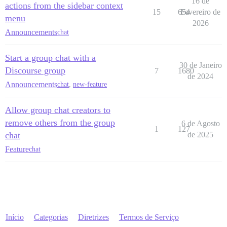
16 de
actions from the sidebar context
15
654
Fevereiro de
menu
2026
Announcements
chat
Start a group chat with a
30 de Janeiro
Discourse group
7
1680
de 2024
Announcements
chat
,
new-feature
Allow group chat creators to
remove others from the group
6 de Agosto
1
127
chat
de 2025
Feature
chat
Início
Categorias
Diretrizes
Termos de Serviço