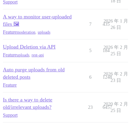
18 日
Support
A way to monitor user-uploaded
2026 年 1 月
files 🖼️
7
435
26 日
Feature
moderation
,
uploads
Upload Deletion via API
2026 年 2 月
5
184
25 日
Feature
uploads
,
rest-api
Auto purge uploads from old
2026 年 2 月
deleted posts
6
1248
23 日
Feature
Is there a way to delete
2020 年 2 月
old/irrelevant uploads?
23
6457
25 日
Support