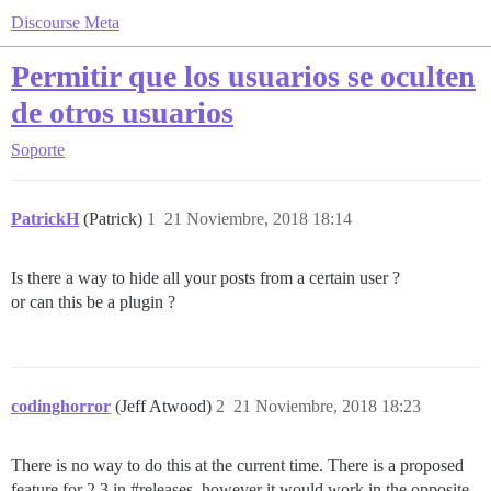
Discourse Meta
Permitir que los usuarios se oculten
de otros usuarios
Soporte
PatrickH
(Patrick)
1
21 Noviembre, 2018 18:14
Is there a way to hide all your posts from a certain user ?
or can this be a plugin ?
codinghorror
(Jeff Atwood)
2
21 Noviembre, 2018 18:23
There is no way to do this at the current time. There is a proposed
feature for 2.3 in
#releases
, however it would work in the opposite