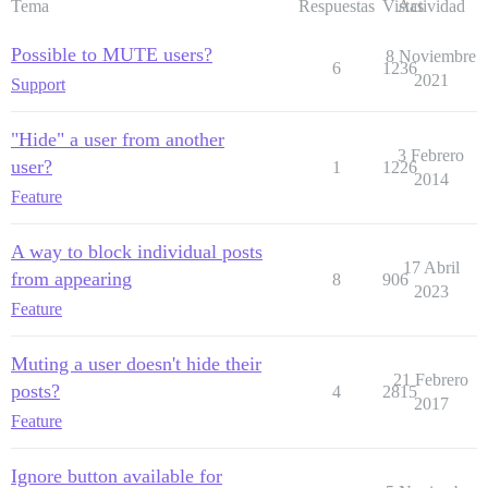
Tema
Respuestas
Vistas
Actividad
Possible to MUTE users?
8 Noviembre
6
1236
2021
Support
"Hide" a user from another
3 Febrero
user?
1
1226
2014
Feature
A way to block individual posts
17 Abril
from appearing
8
906
2023
Feature
Muting a user doesn't hide their
21 Febrero
posts?
4
2815
2017
Feature
Ignore button available for