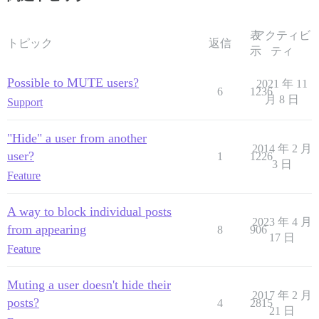
表
アクティビ
トピック
返信
示
ティ
Possible to MUTE users?
2021 年 11
6
1236
月 8 日
Support
"Hide" a user from another
2014 年 2 月
user?
1
1226
3 日
Feature
A way to block individual posts
2023 年 4 月
from appearing
8
906
17 日
Feature
Muting a user doesn't hide their
2017 年 2 月
posts?
4
2815
21 日