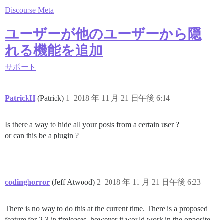
Discourse Meta
ユーザーが他のユーザーから隠
れる機能を追加
サポート
PatrickH
(Patrick)
1
2018 年 11 月 21 日午後 6:14
Is there a way to hide all your posts from a certain user ?
or can this be a plugin ?
codinghorror
(Jeff Atwood)
2
2018 年 11 月 21 日午後 6:23
There is no way to do this at the current time. There is a proposed
feature for 2.3 in
#releases
, however it would work in the opposite