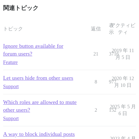
関連トピック
表
アクティビ
トピック
返信
示
ティ
Ignore button available for
2019 年 11
forum users?
21
3716
月 5 日
Feature
Let users hide from other users
2020 年 12
8
977
月 10 日
Support
Which roles are allowed to mute
2025 年 5 月
other users?
2
152
6 日
Support
A way to block individual posts
2023 年 4 月