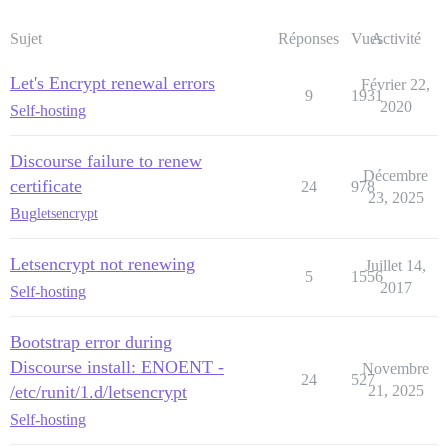
Sujet
Réponses
Vues
Activité
Let's Encrypt renewal errors
Février 22,
9
1931
2020
Self-hosting
Discourse failure to renew
Décembre
certificate
24
978
23, 2025
Bug
letsencrypt
Letsencrypt not renewing
Juillet 14,
5
1556
2017
Self-hosting
Bootstrap error during
Discourse install: ENOENT -
Novembre
24
527
/etc/runit/1.d/letsencrypt
21, 2025
Self-hosting