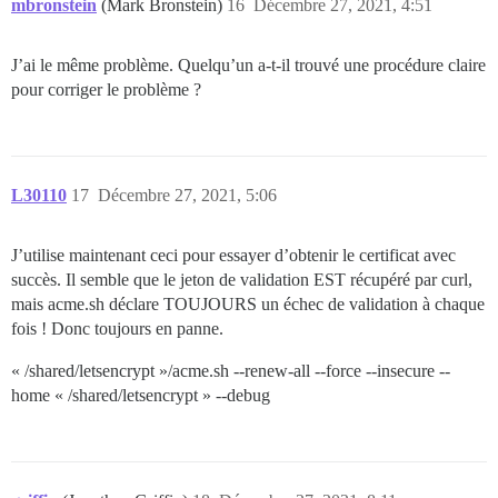
mbronstein
(Mark Bronstein)
16
Décembre 27, 2021, 4:51
J’ai le même problème. Quelqu’un a-t-il trouvé une procédure claire
pour corriger le problème ?
L30110
17
Décembre 27, 2021, 5:06
J’utilise maintenant ceci pour essayer d’obtenir le certificat avec
succès. Il semble que le jeton de validation EST récupéré par curl,
mais acme.sh déclare TOUJOURS un échec de validation à chaque
fois ! Donc toujours en panne.
« /shared/letsencrypt »/acme.sh --renew-all --force --insecure --
home « /shared/letsencrypt » --debug