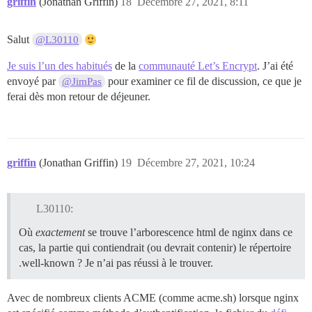
griffin
(Jonathan Griffin)
18
Décembre 27, 2021, 8:11
Salut
@L30110
Je suis l’un des habitués
de la
communauté Let’s Encrypt
. J’ai été
envoyé par
pour examiner ce fil de discussion, ce que je
@JimPas
ferai dès mon retour de déjeuner.
griffin
(Jonathan Griffin)
19
Décembre 27, 2021, 10:24
L30110:
Où
exactement
se trouve l’arborescence html de nginx dans ce
cas, la partie qui contiendrait (ou devrait contenir) le répertoire
.well-known ? Je n’ai pas réussi à le trouver.
Avec de nombreux clients ACME (comme acme.sh) lorsque nginx