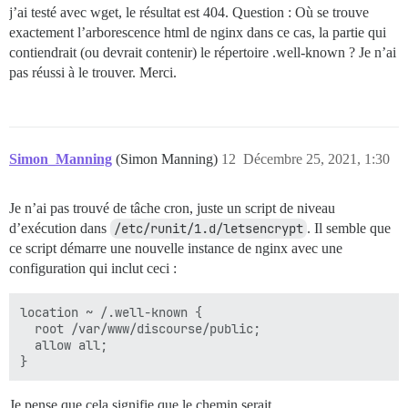
j’ai testé avec wget, le résultat est 404. Question : Où se trouve
exactement l’arborescence html de nginx dans ce cas, la partie qui
contiendrait (ou devrait contenir) le répertoire .well-known ? Je n’ai
pas réussi à le trouver. Merci.
Simon_Manning
(Simon Manning)
12
Décembre 25, 2021, 1:30
Je n’ai pas trouvé de tâche cron, juste un script de niveau
d’exécution dans
/etc/runit/1.d/letsencrypt
. Il semble que
ce script démarre une nouvelle instance de nginx avec une
configuration qui inclut ceci :
location ~ /.well-known {

  root /var/www/discourse/public;

  allow all;

Je pense que cela signifie que le chemin serait