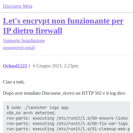
Discourse Meta
Let's encrypt non funzionante per
IP dietro firewall
Supporto
Installazione
unsupported-install
Qcloud1223
1
6 Giugno 2023, 2:23pm
Ciao a tutti,
Dopo aver installato Discourse, ricevo un HTTP 502 e il log dice:
$ sudo ./launcher logs app

x86_64 arch detected.

run-parts: executing /etc/runit/1.d/00-ensure-links

run-parts: executing /etc/runit/1.d/00-fix-var-logs

run-parts: executing /etc/runit/1.d/01-cleanup-web-pid