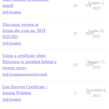
Giugno 3,
install
10
978
2023
Self-hosting
Discourse version at
forum.abc.com.au: NOT
Luglio 25,
15
3029
FOUND
2022
Self-hosting
Using a certificate when
Discourse is installed behind a
Maggio 17,
24
5119
reverse proxy
2019
Self-hosting
unsupported-install
Lets Encrypt Certificate -
Novembre 6,
Issuing Problem
2
721
2023
Self-hosting