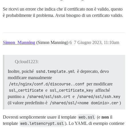
Se ricevi un errore che indica che il certificato non è valido, questo
è probabilmente il problema. Avrai bisogno di un certificato valido.
Simon_Manning
(Simon Manning)
6
7 Giugno 2023, 11:10am
Qcloud1223:
Inoltre, poiché
sshd.template.yml
è deprecato, devo
modificare manualmente
/etc/nginx/conf.d/discourse..conf
per modificare
ssl_certificate
e
ssl_certificate_key
affinché
puntino a
/shared/ssl/ssh.crt
e
/shared/ssl/ssh.key
(il valore predefinito è
/shared/ssl/<nome dominio>.cer
)
Dovresti semplicemente usare il template
web.ssl
(e
non
il
template
web.letsencrypt.ssl
). Lo YAML di esempio contiene