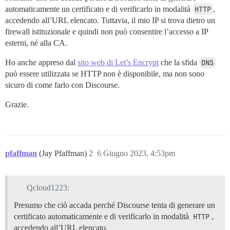
Error loading file /dev/fd/63

automaticamente un certificato e di verificarlo in modalità
HTTP
,
accedendo all’URL elencato. Tuttavia, il mio IP si trova dietro un
...

nginx: [emerg] cannot load certificate "/shared/ssl/i
firewall istituzionale e quindi non può consentire l’accesso a IP
nginx: [emerg] cannot load certificate "/shared/ssl/i
esterni, né alla CA.
Ho anche appreso dal
sito web di Let’s Encrypt
che la sfida
DNS
può essere utilizzata se HTTP non è disponibile, ma non sono
sicuro di come farlo con Discourse.
Grazie.
pfaffman
(Jay Pfaffman)
2
6 Giugno 2023, 4:53pm
Qcloud1223:
Presumo che ciò accada perché Discourse tenta di generare un
certificato automaticamente e di verificarlo in modalità
HTTP
,
accedendo all’URL elencato.