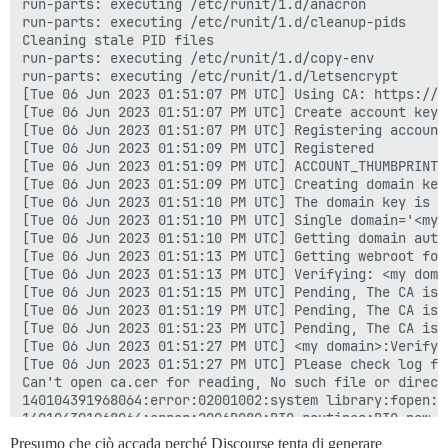
run-parts: executing /etc/runit/1.d/anacron

run-parts: executing /etc/runit/1.d/cleanup-pids

Cleaning stale PID files

run-parts: executing /etc/runit/1.d/copy-env

run-parts: executing /etc/runit/1.d/letsencrypt

[Tue 06 Jun 2023 01:51:07 PM UTC] Using CA: https://a
[Tue 06 Jun 2023 01:51:07 PM UTC] Create account key o
[Tue 06 Jun 2023 01:51:07 PM UTC] Registering account
[Tue 06 Jun 2023 01:51:09 PM UTC] Registered

[Tue 06 Jun 2023 01:51:09 PM UTC] ACCOUNT_THUMBPRINT=
[Tue 06 Jun 2023 01:51:09 PM UTC] Creating domain key

[Tue 06 Jun 2023 01:51:10 PM UTC] The domain key is h
[Tue 06 Jun 2023 01:51:10 PM UTC] Single domain='<my d
[Tue 06 Jun 2023 01:51:10 PM UTC] Getting domain auth
[Tue 06 Jun 2023 01:51:13 PM UTC] Getting webroot for
[Tue 06 Jun 2023 01:51:13 PM UTC] Verifying: <my domai
[Tue 06 Jun 2023 01:51:15 PM UTC] Pending, The CA is 
[Tue 06 Jun 2023 01:51:19 PM UTC] Pending, The CA is 
[Tue 06 Jun 2023 01:51:23 PM UTC] Pending, The CA is 
[Tue 06 Jun 2023 01:51:27 PM UTC] <my domain>:Verify 
[Tue 06 Jun 2023 01:51:27 PM UTC] Please check log fi
Can't open ca.cer for reading, No such file or directo
140104391968064:error:02001002:system library:fopen:N
140104391968064:error:2006D080:BIO routines:BIO_new_f
unable to load certificate

Presumo che ciò accada perché Discourse tenta di generare