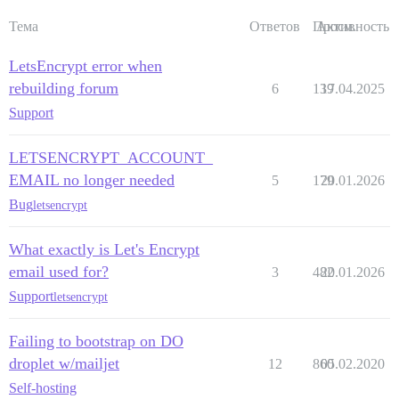
Тема
Ответов
Просм.
Активность
LetsEncrypt error when
rebuilding forum
6
139
17.04.2025
Support
LETSENCRYPT_ACCOUNT_
EMAIL no longer needed
5
179
20.01.2026
Bug
letsencrypt
What exactly is Let's Encrypt
email used for?
3
482
20.01.2026
Support
letsencrypt
Failing to bootstrap on DO
droplet w/mailjet
12
860
05.02.2020
Self-hosting