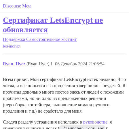
Discourse Meta
Сертификат LetsEncrypt не
обновляется
Поддержка
Самостоятельное хостинг
letsencrypt
Ryan_Hyer
(Ryan Hyer)
1
06.Декабрь.2024 21:06:54
Всем привет. Мой сертификат LetsEncrypt истёк недавно, 4-го
числа, и все попытки его продления завершились неудачей. Я
прочитал довольно много постов здесь от людей с похожими
проблемами, но ни одно из предложенных решений
(пересборка контейнера, выполнение команд ручного
продления и т.д.) не сработало для меня.
Следуя разделу устранения неполадок в
руководстве
, я
обнаружил ошибку в логах (
./launcher logs app
):