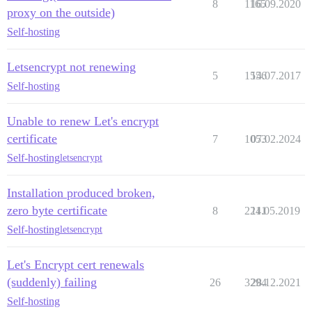
8
1165
16.09.2020
proxy on the outside)
Self-hosting
Letsencrypt not renewing
5
1556
14.07.2017
Self-hosting
Unable to renew Let's encrypt
certificate
7
1053
07.02.2024
Self-hosting
letsencrypt
Installation produced broken,
zero byte certificate
8
2241
11.05.2019
Self-hosting
letsencrypt
Let's Encrypt cert renewals
(suddenly) failing
26
3294
28.12.2021
Self-hosting