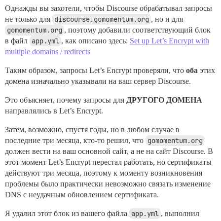
Однажды вы захотели, чтобы Discourse обрабатывал запросы
не только для
discourse.gomomentum.org
, но и для
gomomentum.org
, поэтому добавили соответствующий блок
в файл
app.yml
, как описано здесь:
Set up Let’s Encrypt with
multiple domains / redirects
Таким образом, запросы Let’s Encrypt проверяли, что
оба
этих
домена изначально указывали на ваш сервер Discourse.
Это объясняет, почему запросы для
ДРУГОГО ДОМЕНА
направлялись в Let’s Encrypt.
Затем, возможно, спустя годы, но в любом случае в
последние три месяца, кто-то решил, что
gomomentum.org
должен вести на ваш основной сайт, а не на сайт Discourse. В
этот момент Let’s Encrypt перестал работать, но сертификаты
действуют три месяца, поэтому к моменту возникновения
проблемы было практически невозможно связать изменение
DNS с неудачным обновлением сертификата.
Я удалил этот блок из вашего файла
app.yml
, выполнил