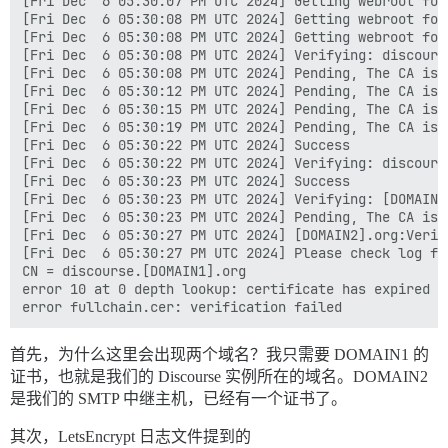
[Fri Dec  6 05:30:07 PM UTC 2024] Getting webroot for
[Fri Dec  6 05:30:08 PM UTC 2024] Getting webroot for
[Fri Dec  6 05:30:08 PM UTC 2024] Getting webroot for
[Fri Dec  6 05:30:08 PM UTC 2024] Verifying: discourse
[Fri Dec  6 05:30:08 PM UTC 2024] Pending, The CA is 
[Fri Dec  6 05:30:12 PM UTC 2024] Pending, The CA is 
[Fri Dec  6 05:30:15 PM UTC 2024] Pending, The CA is 
[Fri Dec  6 05:30:19 PM UTC 2024] Pending, The CA is 
[Fri Dec  6 05:30:22 PM UTC 2024] Success

[Fri Dec  6 05:30:22 PM UTC 2024] Verifying: discourse
[Fri Dec  6 05:30:23 PM UTC 2024] Success

[Fri Dec  6 05:30:23 PM UTC 2024] Verifying: [DOMAIN2]
[Fri Dec  6 05:30:23 PM UTC 2024] Pending, The CA is 
[Fri Dec  6 05:30:27 PM UTC 2024] [DOMAIN2].org:Verif
[Fri Dec  6 05:30:27 PM UTC 2024] Please check log fi
CN = discourse.[DOMAIN1].org

error 10 at 0 depth lookup: certificate has expired

首先，为什么这里会出现两个域名？我只需要 DOMAIN1 的
证书，也就是我们的 Discourse 实例所在的域名。DOMAIN2
是我们的 SMTP 中继主机，已经有一个证书了。
其次，LetsEncrypt 日志文件提到的