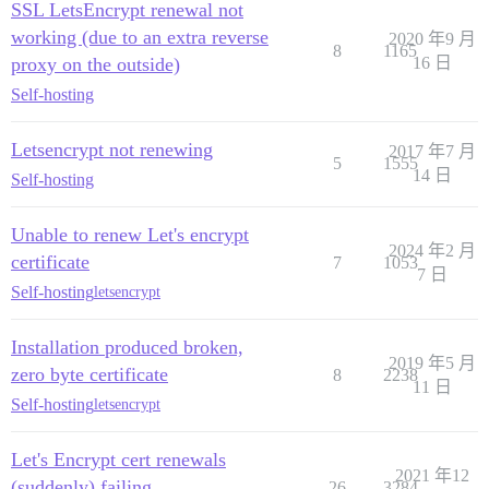
SSL LetsEncrypt renewal not
working (due to an extra reverse
2020 年9 月
8
1165
proxy on the outside)
16 日
Self-hosting
Letsencrypt not renewing
2017 年7 月
5
1555
14 日
Self-hosting
Unable to renew Let's encrypt
2024 年2 月
certificate
7
1053
7 日
Self-hosting
letsencrypt
Installation produced broken,
2019 年5 月
zero byte certificate
8
2238
11 日
Self-hosting
letsencrypt
Let's Encrypt cert renewals
2021 年12
(suddenly) failing
26
3284