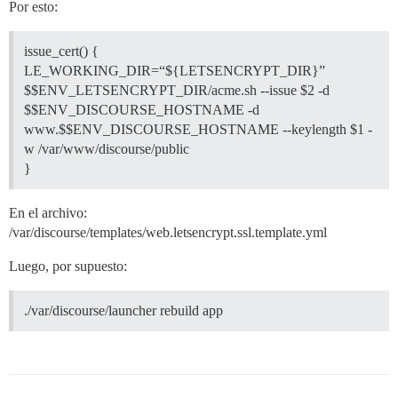
Por esto:
issue_cert() {
LE_WORKING_DIR=“${LETSENCRYPT_DIR}”
$$ENV_LETSENCRYPT_DIR/acme.sh --issue $2 -d
$$ENV_DISCOURSE_HOSTNAME -d
www.$$ENV_DISCOURSE_HOSTNAME --keylength $1 -
w /var/www/discourse/public
}
En el archivo:
/var/discourse/templates/web.letsencrypt.ssl.template.yml
Luego, por supuesto:
./var/discourse/launcher rebuild app