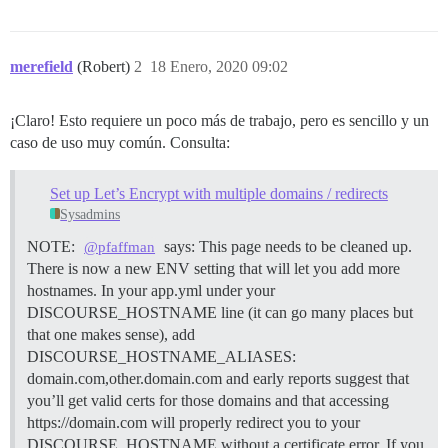
merefield
(Robert)
2
18 Enero, 2020 09:02
¡Claro! Esto requiere un poco más de trabajo, pero es sencillo y un
caso de uso muy común. Consulta:
Set up Let’s Encrypt with multiple domains / redirects
Sysadmins
NOTE:
says: This page needs to be cleaned up.
@pfaffman
There is now a new ENV setting that will let you add more
hostnames. In your app.yml under your
DISCOURSE_HOSTNAME line (it can go many places but
that one makes sense), add
DISCOURSE_HOSTNAME_ALIASES:
domain.com,other.domain.com and early reports suggest that
you’ll get valid certs for those domains and that accessing
https://domain.com will properly redirect you to your
DISCOURSE_HOSTNAME without a certificate error. If you