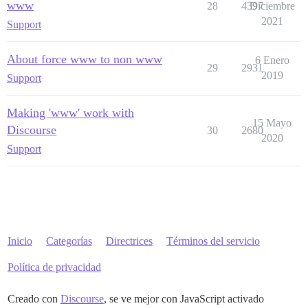
www
28
4397
Diciembre
2021
Support
About force www to non www
6 Enero
29
2931
2019
Support
Making 'www' work with
15 Mayo
Discourse
30
2680
2020
Support
Inicio
Categorías
Directrices
Términos del servicio
Política de privacidad
Creado con
Discourse
, se ve mejor con JavaScript activado