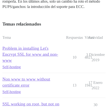
romperla. En los últimos años, solo un cambio ha roto el método
PUPS/ganchos: la introducción del soporte para ECC.
Temas relacionados
Tema
Respuestas
Vistas
Actividad
Problem in installing Let's
Encrypt SSL for www and non-
3 Diciembre
10
4821
www
2019
Self-hosting
Non www to www without
17 Enero
certificate error
13
1941
2022
Self-hosting
SSL working on root, but not on
30