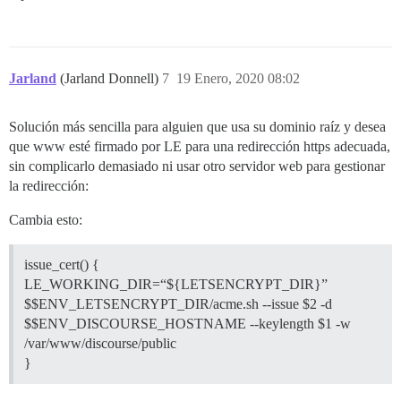
Jarland
(Jarland Donnell)
7
19 Enero, 2020 08:02
Solución más sencilla para alguien que usa su dominio raíz y desea
que www esté firmado por LE para una redirección https adecuada,
sin complicarlo demasiado ni usar otro servidor web para gestionar
la redirección:
Cambia esto:
issue_cert() {
LE_WORKING_DIR=“${LETSENCRYPT_DIR}”
$$ENV_LETSENCRYPT_DIR/acme.sh --issue $2 -d
$$ENV_DISCOURSE_HOSTNAME --keylength $1 -w
/var/www/discourse/public
}