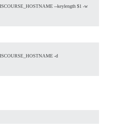
SCOURSE_HOSTNAME --keylength $1 -w
_DISCOURSE_HOSTNAME -d