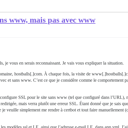
sans www, mais pas avec www
 je vous en serais reconnaissant. Je vais vous expliquer la situation.
domaine, hostballs[.]com. À chaque fois, la visite de www[.]hostballs[.]
s, avec et sans www. C’est ce que je considère comme le comportement pa
 configure SSL pour le site sans www (tel que configuré dans l’URL), m
redirigée, mais verra plutôt une erreur SSL. Étant donné que je sais que
e je veuille simplement me rendre à certbot et tout faire manuellement (c
s modèles ssl et LE, ainsi que l’adresse e-mail LE, dans app.yml. J’ai e