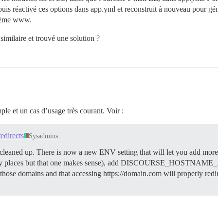
, puis réactivé ces options dans app.yml et reconstruit à nouveau pour gé
oblème www.
 similaire et trouvé une solution ?
mple et un cas d’usage très courant. Voir :
edirects
Sysadmins
 cleaned up. There is now a new ENV setting that will let you add mor
places but that one makes sense), add DISCOURSE_HOSTNAME_A
ts for those domains and that accessing https://domain.com will prop