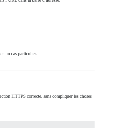
ais l’URL dans la barre d’adresse.
s un cas particulier.
rection HTTPS correcte, sans compliquer les choses