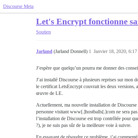
Discourse Meta
Let's Encrypt fonctionne 
Soutien
Jarland
(Jarland Donnell)
1
Janvier 18, 2020, 6:17
J’espère que quelqu’un pourra me donner des conseils,
J’ai installé Discourse à plusieurs reprises sur mon 
le certificat LetsEncrypt couvrait les deux version
œuvre de LE.
Actuellement, ma nouvelle installation de Discourse
personne visitant www[.]hostballs[.]com ne sera pas 
l’installation de Discourse est trop contrôlée pour qu
?), je ne suis pas sûr de la meilleure voie à suivre.
En essayant de résoudre ce problème, j’ai commenté le