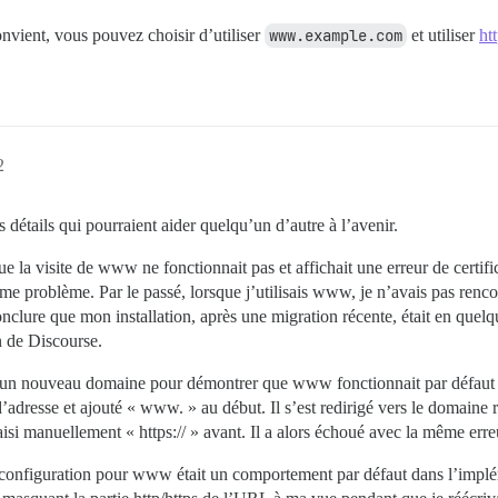
nvient, vous pouvez choisir d’utiliser
www.example.com
et utiliser
ht
2
détails qui pourraient aider quelqu’un d’autre à l’avenir.
 la visite de www ne fonctionnait pas et affichait une erreur de certific
ême problème. Par le passé, lorsque j’utilisais www, je n’avais pas rencon
nclure que mon installation, après une migration récente, était en quelq
on de Discourse.
r un nouveau domaine pour démontrer que www fonctionnait par défaut lor
d’adresse et ajouté « www. » au début. Il s’est redirigé vers le domaine
aisi manuellement « https:// » avant. Il a alors échoué avec la même erreu
 configuration pour www était un comportement par défaut dans l’implém