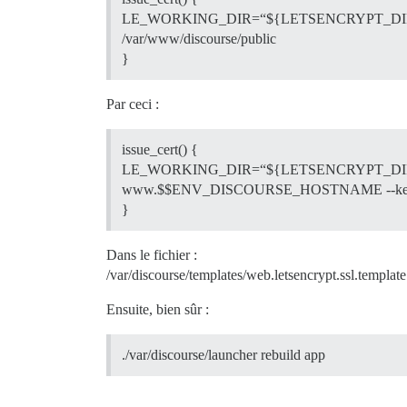
LE_WORKING_DIR=“${LETSENCRYPT_DIR}” 
/var/www/discourse/public
}
Par ceci :
issue_cert() {
LE_WORKING_DIR=“${LETSENCRYPT_DIR}”
www.$$ENV_DISCOURSE_HOSTNAME --keylengt
}
Dans le fichier :
/var/discourse/templates/web.letsencrypt.ssl.templat
Ensuite, bien sûr :
./var/discourse/launcher rebuild app