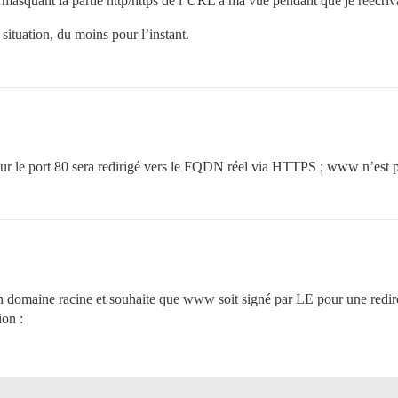
n masquant la partie http/https de l’URL à ma vue pendant que je réécriv
 situation, du moins pour l’instant.
r sur le port 80 sera redirigé vers le FQDN réel via HTTPS ; www n’est pa
son domaine racine et souhaite que www soit signé par LE pour une redi
ion :