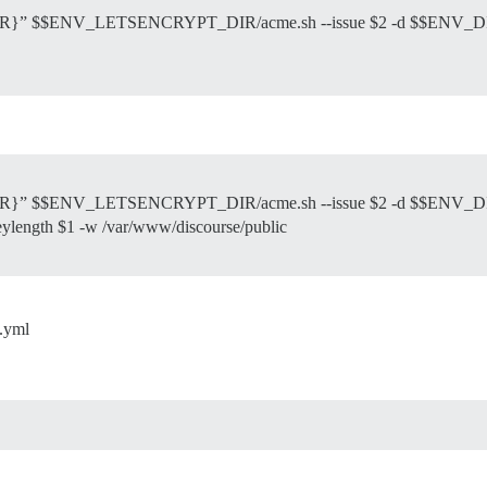
$$ENV_LETSENCRYPT_DIR/acme.sh --issue $2 -d $$ENV_DI
 $$ENV_LETSENCRYPT_DIR/acme.sh --issue $2 -d $$ENV
h $1 -w /var/www/discourse/public
e.yml