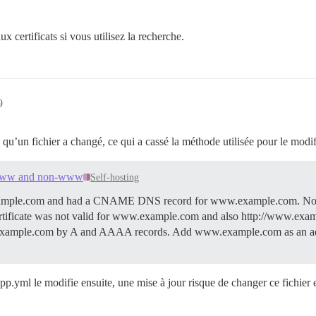
x certificats si vous utilisez la recherche.
9
e qu’un fichier a changé, ce qui a cassé la méthode utilisée pour le modi
or www and non-www
Self-hosting
 on example.com and had a CNAME DNS record for www.example.com. N
ertificate was not valid for www.example.com and also http://www.exa
xample.com by A and AAAA records. Add www.example.com as an add
p.yml le modifie ensuite, une mise à jour risque de changer ce fichier 