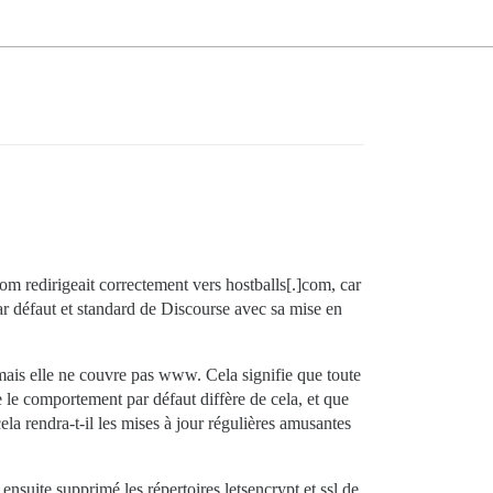
com redirigeait correctement vers hostballs[.]com, car
r défaut et standard de Discourse avec sa mise en
ais elle ne couvre pas www. Cela signifie que toute
 le comportement par défaut diffère de cela, et que
ela rendra-t-il les mises à jour régulières amusantes
nsuite supprimé les répertoires letsencrypt et ssl de