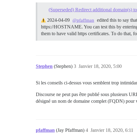
(Superseded) Redirect additional domain(s) t
2024-04-09
edited this to say th
@pfaffman
https://HOSTNAME. You can test this by entering y
them to have valid https certificates. To do that, f
Stephen
(Stephen)
3
Janvier 18, 2020, 5:00
Si les conseils ci-dessus vous semblent trop intimid
Discourse ne peut pas être publié sous plusieurs UR
désigné un nom de domaine complet (FQDN) pour votre
pfaffman
(Jay Pfaffman)
4
Janvier 18, 2020, 6:11