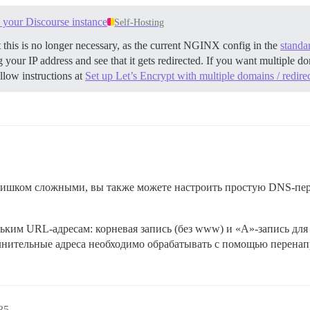
o your Discourse instance
Self-Hosting
at this is no longer necessary, as the current NGINX config in the
standar
our IP address and see that it gets redirected. If you want multiple d
ollow instructions at
Set up Let’s Encrypt with multiple domains / redire
лишком сложными, вы также можете настроить простую DNS-пер
льким URL-адресам: корневая запись (без www) и «A»-запись для
лнительные адреса необходимо обрабатывать с помощью перенап
35