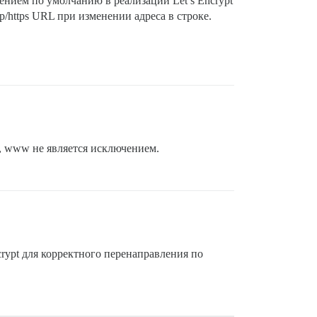
ением по умолчанию в реализации Let’s Encrypt
tp/https URL при изменении адреса в строке.
S, www не является исключением.
crypt для корректного перенаправления по