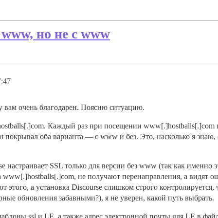
з www, но не с www
7:47
ду вам очень благодарен. Поясню ситуацию.
 hostballs[.]com. Каждый раз при посещении www[.]hostballs[.]c
ypt покрывал оба варианта — с www и без. Это, насколько я знаю,
se настраивает SSL только для версии без www (так как именно э
 www[.]hostballs[.]com, не получают перенаправления, а видят 
т этого, а установка Discourse слишком строго контролируется, ч
ярные обновления забавными?), я не уверен, какой путь выбрать.
блоны ssl и LE, а также адрес электронной почты для LE в файле 