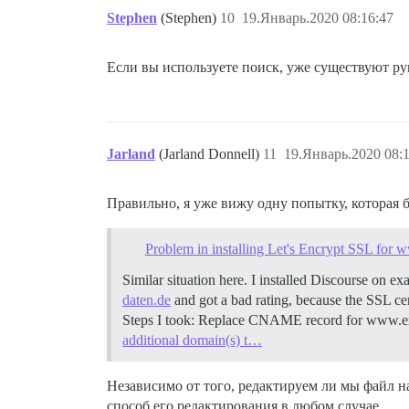
Stephen
(Stephen)
10
19.Январь.2020 08:16:47
Если вы используете поиск, уже существуют р
Jarland
(Jarland Donnell)
11
19.Январь.2020 08:
Правильно, я уже вижу одну попытку, которая б
Problem in installing Let's Encrypt SSL f
Similar situation here. I installed Discourse
daten.de
and got a bad rating, because the SSL c
Steps I took: Replace CNAME record for www.e
additional domain(s) t…
Независимо от того, редактируем ли мы файл н
способ его редактирования в любом случае.