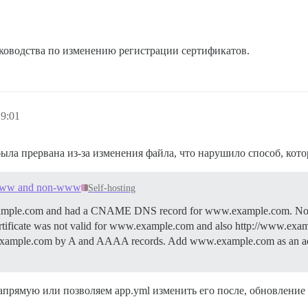
уководства по изменению регистрации сертификатов.
19:01
ыла прервана из-за изменения файла, что нарушило способ, кото
or www and non-www
Self-hosting
 on example.com and had a CNAME DNS record for www.example.com. N
ertificate was not valid for www.example.com and also http://www.exa
xample.com by A and AAAA records. Add www.example.com as an add
апрямую или позволяем app.yml изменить его после, обновление