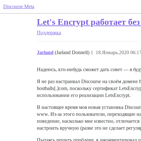
Discourse Meta
Let's Encrypt работает бе
Поддержка
Jarland
(Jarland Donnell)
1
18.Январь.2020 06:1
Надеюсь, кто-нибудь сможет дать совет — я бу
Я не раз настраивал Discourse на своём домене
hostballs[.]com, поскольку сертификат LetsEncr
использовании его реализации LetsEncrypt.
В настоящее время моя новая установка Discour
www. Из-за этого пользователи, переходящие на
поведение, насколько мне известно, отличается о
настроить вручную (разве это не сделает регул
Пытаясь решить проблему, я закомментировал ша