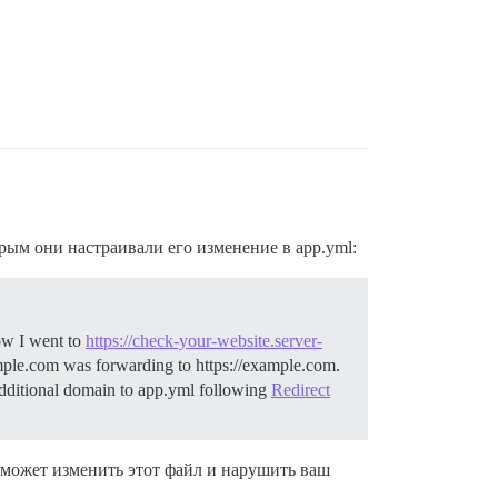
рым они настраивали его изменение в app.yml:
ow I went to
https://check-your-website.server-
mple.com was forwarding to https://example.com.
itional domain to app.yml following
Redirect
 может изменить этот файл и нарушить ваш