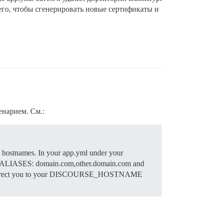
л его, чтобы сгенерировать новые сертификаты и
енарием. См.:
e hostnames. In your app.yml under your
LIASES: domain.com,other.domain.com and
erly redirect you to your DISCOURSE_HOSTNAME