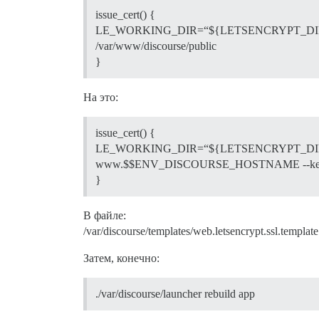
issue_cert() {
LE_WORKING_DIR=“${LETSENCRYPT_DIR}” 
/var/www/discourse/public
}
На это:
issue_cert() {
LE_WORKING_DIR=“${LETSENCRYPT_DIR}”
www.$$ENV_DISCOURSE_HOSTNAME --keylengt
}
В файле:
/var/discourse/templates/web.letsencrypt.ssl.templat
Затем, конечно:
./var/discourse/launcher rebuild app