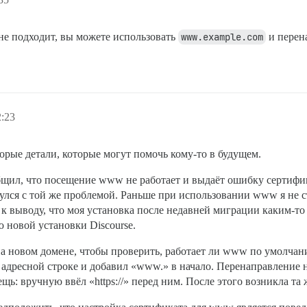
не подходит, вы можете использовать
www.example.com
и перен
2:23
орые детали, которые могут помочь кому-то в будущем.
общил, что посещение www не работает и выдаёт ошибку сертифик
нулся с той же проблемой. Раньше при использовании www я не с
к выводу, что моя установка после недавней миграции каким-то 
 новой установки Discourse.
на новом домене, чтобы проверить, работает ли www по умолчан
 адресной строке и добавил «www.» в начало. Перенаправление н
щь: вручную ввёл «https://» перед ним. После этого возникла та