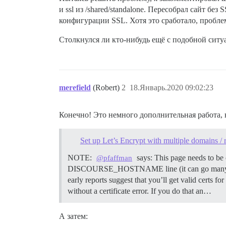
и ssl из /shared/standalone. Пересобрал сайт б
конфигурации SSL. Хотя это сработало, пробле
Столкнулся ли кто-нибудь ещё с подобной ситу
merefield
(Robert)
2
18.Январь.2020 09:02:23
Конечно! Это немного дополнительная работа, 
Set up Let’s Encrypt with multiple domains / r
NOTE:
says: This page needs to be
@pfaffman
DISCOURSE_HOSTNAME line (it can go many 
early reports suggest that you’ll get valid cer
without a certificate error. If you do that an…
А затем: