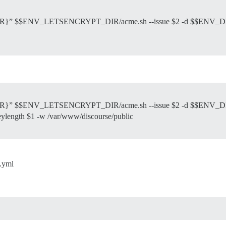
$$ENV_LETSENCRYPT_DIR/acme.sh --issue $2 -d $$ENV_DI
 $$ENV_LETSENCRYPT_DIR/acme.sh --issue $2 -d $$ENV
h $1 -w /var/www/discourse/public
e.yml