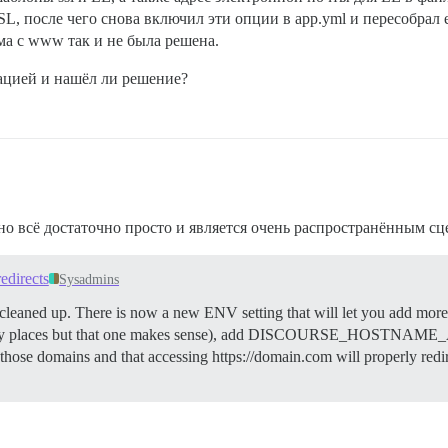
ез SSL, после чего снова включил эти опции в app.yml и пересобра
ма с www так и не была решена.
ацией и нашёл ли решение?
но всё достаточно просто и является очень распространённым сц
edirects
Sysadmins
 cleaned up. There is now a new ENV setting that will let you add mor
places but that one makes sense), add DISCOURSE_HOSTNAME_A
ts for those domains and that accessing https://domain.com will prop