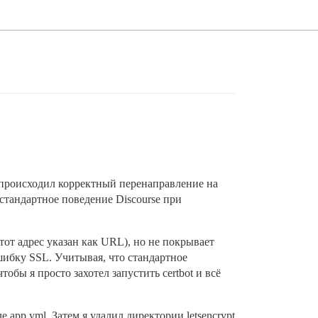
om происходил корректный перенаправление на
 стандартное поведение Discourse при
тот адрес указан как URL), но не покрывает
ошибку SSL. Учитывая, что стандартное
тобы я просто захотел запустить certbot и всё
app.yml. Затем я удалил директории letsencrypt