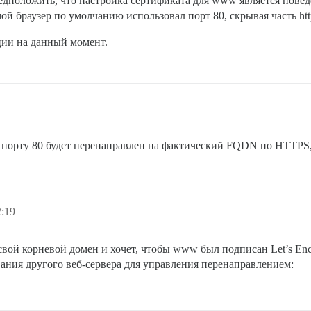
редположить, что настройка сертификата для www является повед
 мой браузер по умолчанию использовал порт 80, скрывая часть ht
ции на данный момент.
на порту 80 будет перенаправлен на фактический FQDN по HTTP
2:19
свой корневой домен и хочет, чтобы www был подписан Let’s En
ания другого веб-сервера для управления перенаправлением: