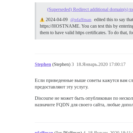
(Superseded) Redirect additional domain(s) t
2024-04-09
edited this to say th
@pfaffman
https://HOSTNAME. You can test this by entering y
them to have valid https certificates. To do that, f
Stephen
(Stephen)
3
18.Январь.2020 17:00:17
Если приведенные выше советы кажутся вам с
предоставляют эту услугу.
Discourse не может быть опубликован по неско
назначите FQDN для своего сайта, любые допо
pfaffman
(Jay Pfaffman)
4
18.Январь.2020 18:11: