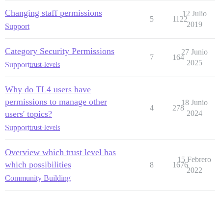
Changing staff permissions
12 Julio
5
1122
2019
Support
Category Security Permissions
27 Junio
7
164
2025
Support
trust-levels
Why do TL4 users have
permissions to manage other
18 Junio
4
278
users' topics?
2024
Support
trust-levels
Overview which trust level has
15 Febrero
which possibilities
8
1676
2022
Community Building