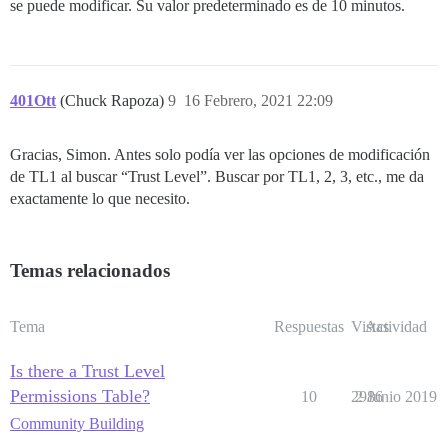
se puede modificar. Su valor predeterminado es de 10 minutos.
401Ott
(Chuck Rapoza)
9
16 Febrero, 2021 22:09
Gracias, Simon. Antes solo podía ver las opciones de modificación
de TL1 al buscar “Trust Level”. Buscar por TL1, 2, 3, etc., me da
exactamente lo que necesito.
Temas relacionados
Tema
Respuestas
Vistas
Actividad
Is there a Trust Level
Permissions Table?
10
2986
2 Junio 2019
Community Building