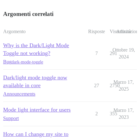
Argomenti correlati
Argomento
Risposte
Visualizzazioni
Attività
Why is the Dark/Light Mode
Ottobre 19,
Toggle not working?
7
291
2024
Bug
dark-mode-toggle
Dark/light mode toggle now
Marzo 17,
available in core
27
2750
2025
Announcements
Mode light interface for users
Marzo 17,
2
355
2023
Support
How can I change my site to